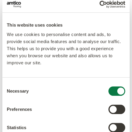
Projekt: Arztpraxis Dr. Scheele
Rosenheim
projekt
amtico-signature
designers-choice
This website uses cookies
gesundheitswesen
We use cookies to personalise content and ads, to
Projekt: ab medica bistrò, Italien
provide social media features and to analyse our traffic.
This helps us to provide you with a good experience
projekt
amtico-signature
when you browse our website and also allows us to
massgeschneidertes-bodendesign
buero
improve our site.
Projekt: Apotheke Schwarzer Adler,
Österreich
Consent
Necessary
Selection
projekt
amtico-signature
einzelhandel
Projekt: Radiologie Leinetal,
Preferences
Deutschland
Statistics
projekt
amtico-signature
gesundheitswesen