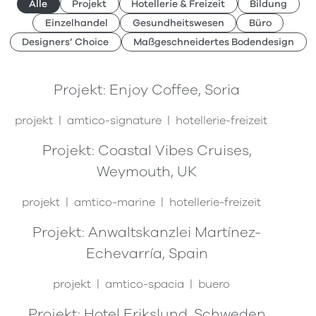
Alle
Projekt
Hotellerie & Freizeit
Bildung
Einzelhandel
Gesundheitswesen
Büro
Designers’ Choice
Maßgeschneidertes Bodendesign
Projekt: Enjoy Coffee, Soria
projekt
amtico-signature
hotellerie-freizeit
Projekt: Coastal Vibes Cruises,
Weymouth, UK
projekt
amtico-marine
hotellerie-freizeit
Projekt: Anwaltskanzlei Martínez-
Echevarría, Spain
projekt
amtico-spacia
buero
Projekt: Hotel Erikslund, Schweden