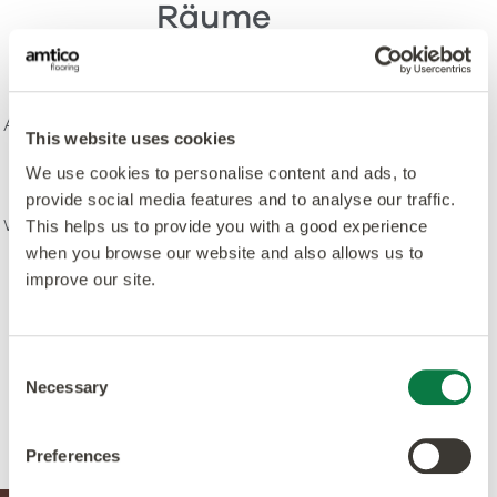
Räume
Entdecken Sie unser umfangreiches
Angebot an einzigartigen Verlegemustern
This website uses cookies
- gefertigt, um die raffinierte Schönheit
We use cookies to personalise content and ads, to
unserer Signature Produkte
provide social media features and to analyse our traffic.
widerzuspiegeln. Personalisieren Sie diese
This helps us to provide you with a good experience
mit Ihrer eigenen Wahl an Farben und
when you browse our website and also allows us to
improve our site.
Texturen und lassen Sie sich von den
mehr als 100 vordefinierten Böden der
Designers' Choice Kollektion inspirieren.
Consent
Necessary
Selection
Preferences