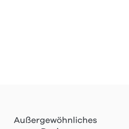
More than
meets the eye
Außergewöhnliches