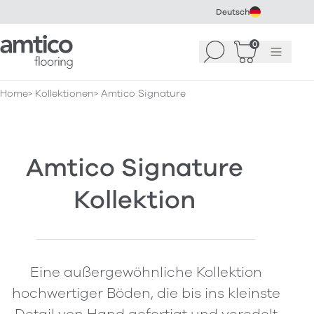
Deutsch
Amtico Flooring
0
Suchen
Warenkorb
Menü
(
0
)
Home
Kollektionen
Amtico Signature
Amtico Signature
Kollektion
Eine außergewöhnliche Kollektion
hochwertiger Böden, die bis ins kleinste