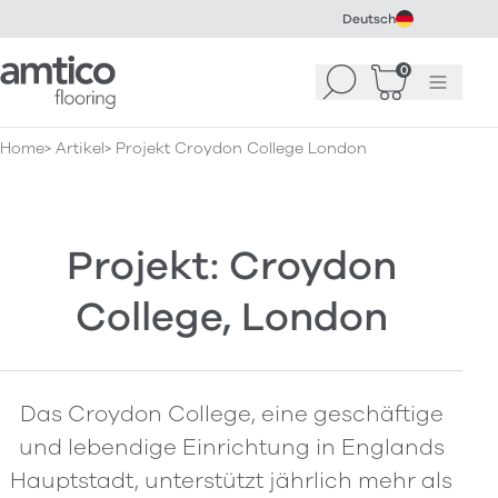
Deutsch
Amtico Flooring
0
Suchen
Warenkorb
Menü
(
0
)
Home
Artikel
Projekt Croydon College London
Projekt: Croydon
College, London
Das Croydon College, eine geschäftige
und lebendige Einrichtung in Englands
Hauptstadt, unterstützt jährlich mehr als