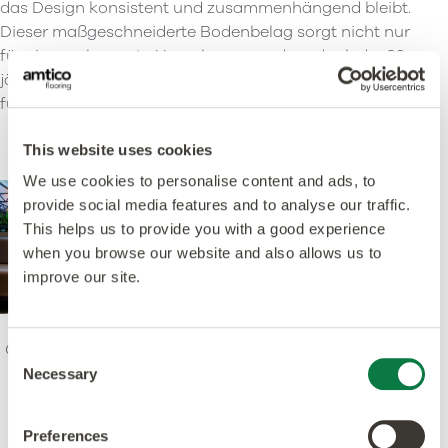
das Design konsistent und zusammenhängend bleibt.
Dieser maßgeschneiderte Bodenbelag sorgt nicht nur
für eine verbesserte Umgebung, sondern dank der 20-
jährigen gewerblichen Garantie von Signature auch
für einen wirklich funktionalen Raum.
This website uses cookies
We use cookies to personalise content and ads, to
provide social media features and to analyse our traffic.
This helps us to provide you with a good experience
when you browse our website and also allows us to
improve our site.
Cafeteria und Flure des Croydon College mit
Whitley
Consent
Stone
und
Shottery Limestone
.
Necessary
Selection
Klicken Sie auf die Bilder, um mehr über die
verwendeten Produkte zu erfahren.
Preferences