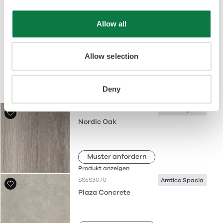
Bildnachweis: ©Moss Bros
Allow all
Allow selection
Verwendete Produkte
Deny
SS5W2550
Amtico Spacia
Nordic Oak
Muster anfordern
Produkt anzeigen
SS5S3070
Amtico Spacia
Plaza Concrete