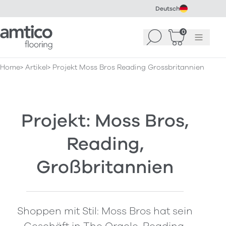
Deutsch
Amtico Flooring
0
Suchen
Warenkorb
Menü
(
0
)
Home
Artikel
Projekt Moss Bros Reading Grossbritannien
Projekt: Moss Bros,
Reading,
Großbritannien
Shoppen mit Stil: Moss Bros hat sein