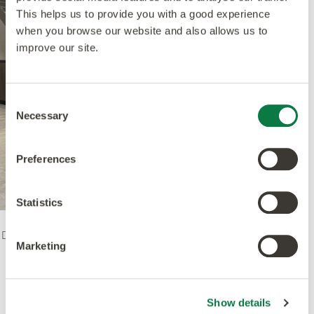
This helps us to provide you with a good experience
when you browse our website and also allows us to
improve our site.
Consent
Necessary
Selection
Preferences
Statistics
Die untere Etage des Geschäfts empfängt die Kunden
Marketing
mit
Plaza Concrete
von
Amtico Spacia,
verlegt in
Uniform Block. Dies sorgt für ein elegantes und
zeitgemäßes Aussehen, wobei die nahtlosen hellen
Grautöne einen hellen, offenen Raum schaffen.
Show details