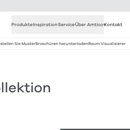
Produkte
Inspiration
Service
Über Amtico
Kontakt
stellen Sie Muster
Broschüren herunterladen
Raum Visualisierer
llektion
e