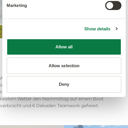
Marketing
Show details
Allow all
Auf dem Bild: Emma Hopkins (links) und Christina
Beedle (rechts).
Allow selection
Auch unser in Team in Düsseldorf hat am 11. Juni
Deny
im kleinen Kreis auf 60 Jahre Amtico angestoßen.
Im wunderschönen Medienhafen haben wir bei
bestem Wetter den Nachmittag auf einem Boot
verbracht und 6 Dekaden Teamwork gefeiert.