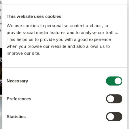
Marketing Executive, und Christina Beedle, Assistentin
der Geschäftsleitung, nicht möglich gewesen wäre. Ein
großes Dankeschön an beide für die Gestaltung eines
This website uses cookies
wunderbaren Tages. - wir freuen uns auf die nächsten
We use cookies to personalise content and ads, to
60 Jahre.
provide social media features and to analyse our traffic.
This helps us to provide you with a good experience
when you browse our website and also allows us to
improve our site.
Consent
Necessary
Selection
Preferences
Statistics