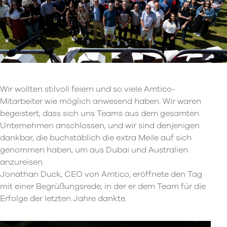
Wir wollten stilvoll feiern und so viele Amtico-
Mitarbeiter wie möglich anwesend haben. Wir waren
begeistert, dass sich uns Teams aus dem gesamten
Unternehmen anschlossen, und wir sind denjenigen
dankbar, die buchstäblich die extra Meile auf sich
genommen haben, um aus Dubai und Australien
anzureisen.
Jonathan Duck, CEO von Amtico, eröffnete den Tag
mit einer Begrüßungsrede, in der er dem Team für die
Erfolge der letzten Jahre dankte.