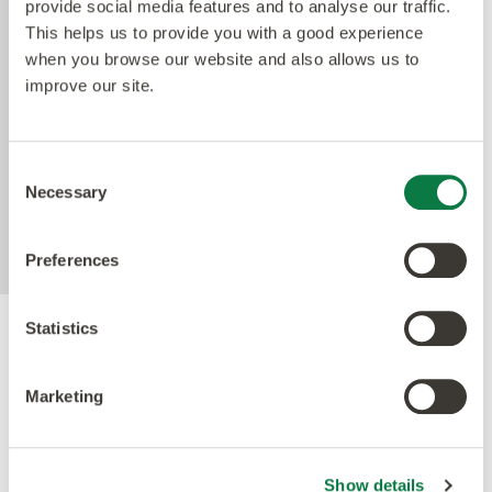
provide social media features and to analyse our traffic.
Technologie. Amticos Quantum Guard ist das
This helps us to provide you with a good experience
haltbarste Polyurethan auf dem Markt. Die
when you browse our website and also allows us to
niedrigglänzende Oberfläche erleichtert die
improve our site.
Reinigung unserer Böden und macht das Polieren
überflüssig. Die aktive antimikrobielle Technologie
bietet Sicherheit zwischen den Reinigungszyklen
Consent
und reduziert nachweislich die vorhandenen
Necessary
Selection
Bakterien innerhalb von 24 Stunden um mehr als
99%.
Preferences
Statistics
Gütesiegel
Marketing
Show details