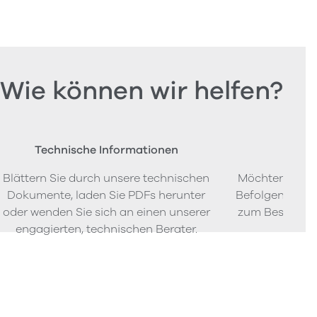
Wie können wir helfen?
Technische Informationen
Beste
Blättern Sie durch unsere technischen
Möchten Sie P
Dokumente, laden Sie PDFs herunter
Befolgen Sie u
oder wenden Sie sich an einen unserer
zum Bestellen
engagierten, technischen Berater.