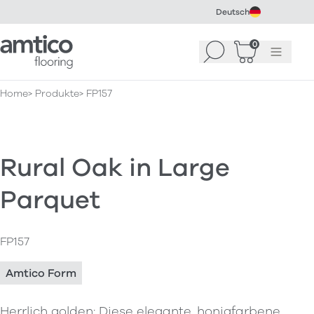
Deutsch
Amtico Flooring
0
Suchen
Warenkorb
Menü
(
0
)
Home
Produkte
FP157
Rural Oak in Large
Parquet
FP157
Amtico Form
Herrlich golden: Diese elegante, honigfarbene