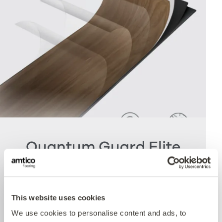
Quantum Guard Elite
Antimicrobial
Die Krönung unseres Multiple Performance
This website uses cookies
Systems ist unsere Quantum Guard
We use cookies to personalise content and ads, to
Polyurethanschicht mit antimikrobieller