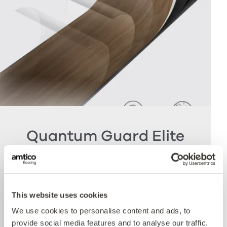
Quantum Guard Elite
Antimicrobial
Die Krönung unseres Multiple Performance
This website uses cookies
Systems ist unsere Quantum Guard
We use cookies to personalise content and ads, to
Polyurethanschicht mit antimikrobieller
provide social media features and to analyse our traffic.
Technologie. Amticos Quantum Guard ist das