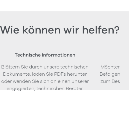
Wie können wir helfen?
Technische Informationen
Beste
Blättern Sie durch unsere technischen
Möchten Sie P
Dokumente, laden Sie PDFs herunter
Befolgen Sie u
oder wenden Sie sich an einen unserer
zum Bestellen
engagierten, technischen Berater.