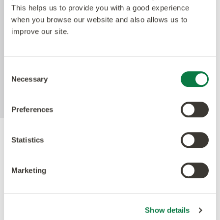
This helps us to provide you with a good experience
haltbarste Polyurethan auf dem Markt. Die
when you browse our website and also allows us to
niedrigglänzende Oberfläche erleichtert die
improve our site.
Reinigung unserer Böden und macht das Polieren
überflüssig. Die aktive antimikrobielle Technologie
bietet Sicherheit zwischen den Reinigungszyklen
und reduziert nachweislich die vorhandenen
Consent
Necessary
Bakterien innerhalb von 24 Stunden um mehr als
Selection
99%.
Preferences
Statistics
Gütesiegel
Marketing
Show details