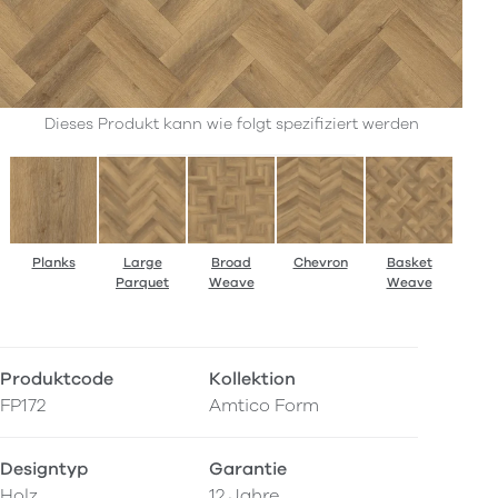
Dieses Produkt kann wie folgt spezifiziert werden
Planks
Large
Broad
Chevron
Basket
Parquet
Weave
Weave
Produktcode
Kollektion
FP172
Amtico Form
Designtyp
Garantie
Holz
12 Jahre