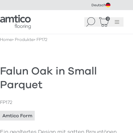
Deutsch
Amtico Flooring
0
Suchen
Warenkorb
Menü
(
0
)
Home
Produkte
FP172
Falun Oak in Small
Parquet
FP172
Amtico Form
Ein gealtertes Design mit satten Brauntönen