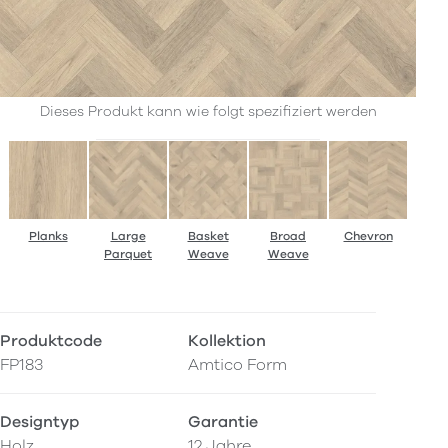
Dieses Produkt kann wie folgt spezifiziert werden
Planks
Large
Basket
Broad
Chevron
Parquet
Weave
Weave
Produktcode
Kollektion
FP183
Amtico Form
Designtyp
Garantie
Holz
12 Jahre