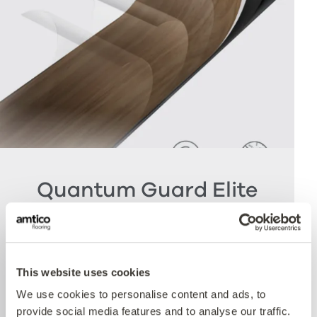
Quantum Guard Elite
Antimicrobial
Die Krönung unseres Multiple Performance
This website uses cookies
Systems ist unsere Quantum Guard
We use cookies to personalise content and ads, to
Polyurethanschicht mit antimikrobieller
provide social media features and to analyse our traffic.
Technologie. Amticos Quantum Guard ist das