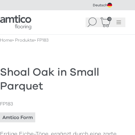
Deutsch
Amtico Flooring
0
Suchen
Warenkorb
Menü
(
0
)
Home
Produkte
FP183
Shoal Oak in Small
Parquet
FP183
Amtico Form
Erdige Eiche-Töne, ergänzt durch eine zarte