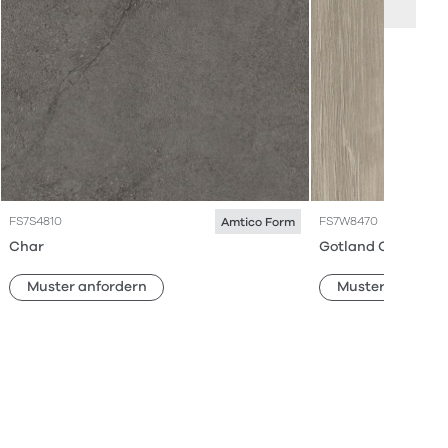
FS7S4810
FS7W8470
Amtico Form
Char
Gotland Oak
Muster anfordern
Muster anforde