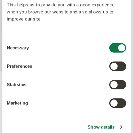
This helps us to provide you with a good experience
haltbarste Polyurethan auf dem Markt. Die
when you browse our website and also allows us to
niedrigglänzende Oberfläche erleichtert die
improve our site.
Reinigung unserer Böden und macht das Polieren
überflüssig. Die aktive antimikrobielle Technologie
bietet Sicherheit zwischen den Reinigungszyklen
und reduziert nachweislich die vorhandenen
Consent
Necessary
Bakterien innerhalb von 24 Stunden um mehr als
Selection
99%.
Preferences
Statistics
Gütesiegel
Marketing
Show details