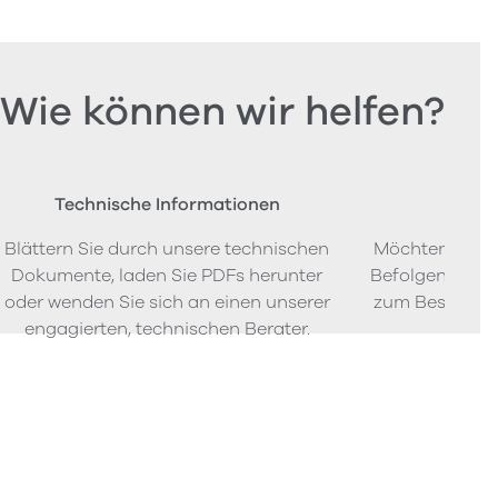
Wie können wir helfen?
Technische Informationen
Beste
Blättern Sie durch unsere technischen
Möchten Sie P
Dokumente, laden Sie PDFs herunter
Befolgen Sie u
oder wenden Sie sich an einen unserer
zum Bestellen
engagierten, technischen Berater.