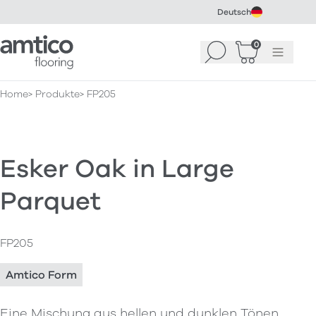
Deutsch
Amtico Flooring
0
Suchen
Warenkorb
Menü
(
0
)
Home
Produkte
FP205
Esker Oak in Large
Parquet
FP205
Amtico Form
Eine Mischung aus hellen und dunklen Tönen,