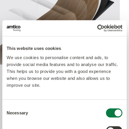
This website uses cookies
We use cookies to personalise content and ads, to
provide social media features and to analyse our traffic.
This helps us to provide you with a good experience
Quantum Guard Elite
when you browse our website and also allows us to
improve our site.
Antimicrobial
Consent
Die Krönung unseres Multiple Performance
Necessary
Selection
Systems ist unsere Quantum Guard
Polyurethanschicht mit antimikrobieller