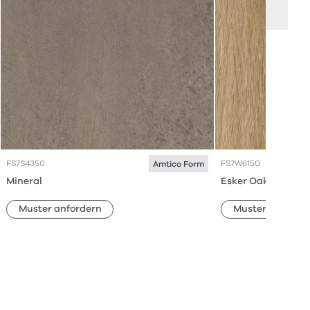
FS7S4350
FS7W6150
Amtico Form
Mineral
Esker Oak
Muster anfordern
Muster anforde