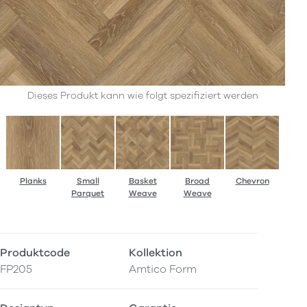
Dieses Produkt kann wie folgt spezifiziert werden
Planks
Small
Basket
Broad
Chevron
Parquet
Weave
Weave
Produktcode
Kollektion
FP205
Amtico Form