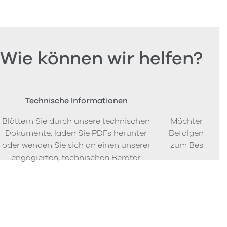
Wie können wir helfen?
Technische Informationen
Beste
Blättern Sie durch unsere technischen
Möchten Sie P
Dokumente, laden Sie PDFs herunter
Befolgen Sie u
oder wenden Sie sich an einen unserer
zum Bestellen
engagierten, technischen Berater.