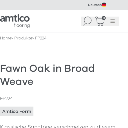
Deutsch
Amtico Flooring
0
Suchen
Warenkorb
Menü
(
0
)
Home
Produkte
FP224
Fawn Oak in Broad
Weave
FP224
Amtico Form
Klassische Sandtöne verschmelzen zu diesem