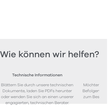
Wie können wir helfen?
Technische Informationen
Beste
Blättern Sie durch unsere technischen
Möchten Sie P
Dokumente, laden Sie PDFs herunter
Befolgen Sie u
oder wenden Sie sich an einen unserer
zum Bestellen
engagierten, technischen Berater.