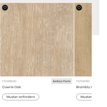
FS7W8590
FS7W6180
Amtico Form
Cowrie Oak
Brambly Oak
Muster anfordern
Muster anforde