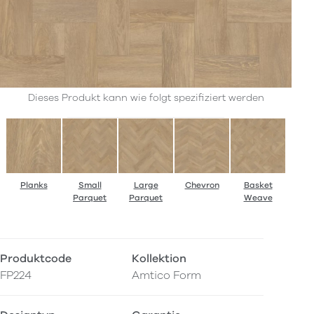
Dieses Produkt kann wie folgt spezifiziert werden
Planks
Small
Large
Chevron
Basket
Parquet
Parquet
Weave
Produktcode
Kollektion
FP224
Amtico Form