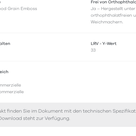
e
Frei von Orthophthal
ood Grain Emboss
Ja – Hergestellt unt
orthophthalatfreien 
Weichmachern.
alten
LRV - Y-Wert
33
eich
mmerzielle
ommerzielle
kt finden Sie im Dokument mit den technischen Spezifika
Download steht zur Verfügung.