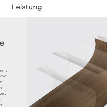
Leistung
e
tems
 mit
um
m
tert
s
le