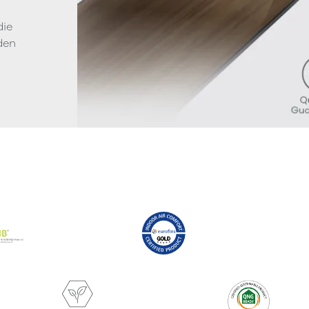
die
den