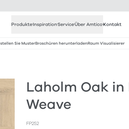
Produkte
Inspiration
Service
Über Amtico
Kontakt
stellen Sie Muster
Broschüren herunterladen
Raum Visualisierer
Laholm Oak in
Weave
FP252