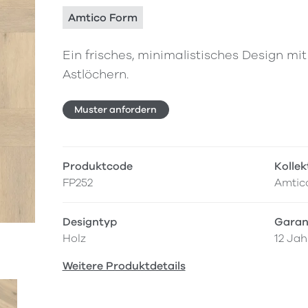
Amtico Form
Ein frisches, minimalistisches Design m
Astlöchern.
Muster anfordern
Produktcode
Kollek
FP252
Amtic
Designtyp
Garan
Holz
12 Jah
Weitere Produktdetails