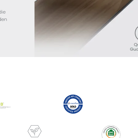
die
den