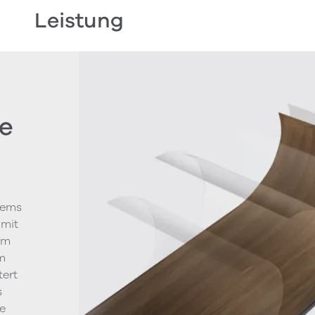
Leistung
e
tems
 mit
um
m
tert
s
le