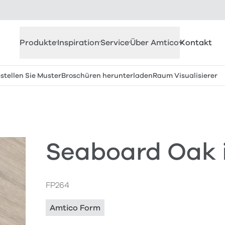
Produkte
Inspiration
Service
Über Amtico
Kontakt
stellen Sie Muster
Broschüren herunterladen
Raum Visualisierer
Seaboard Oak 
FP264
Amtico Form