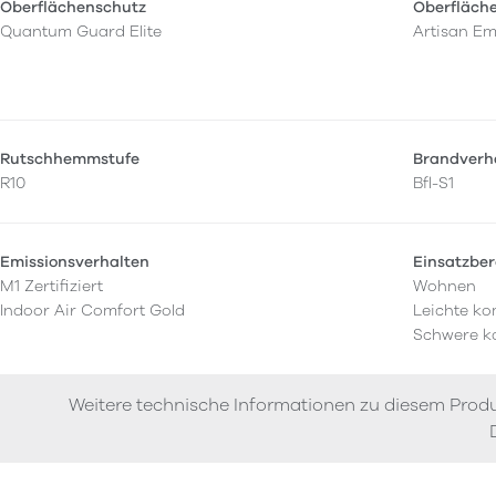
Oberflächenschutz
Oberfläch
Quantum Guard Elite
Artisan E
Rutschhemmstufe
Brandverh
R10
Bfl-S1
Emissionsverhalten
Einsatzber
M1 Zertifiziert
Wohnen
Indoor Air Comfort Gold
Leichte ko
Schwere k
Weitere technische Informationen zu diesem Produ