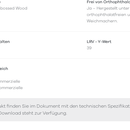
e
Frei von Orthophthal
mbossed Wood
Ja – Hergestellt unt
orthophthalatfreien 
Weichmachern.
alten
LRV - Y-Wert
39
eich
mmerzielle
ommerzielle
kt finden Sie im Dokument mit den technischen Spezifika
Download steht zur Verfügung.