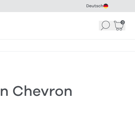
Deutsch
0
Suchen
Warenk
in Chevron