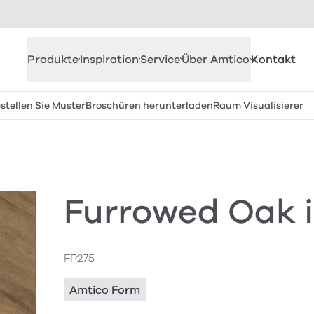
Produkte
Inspiration
Service
Über Amtico
Kontakt
stellen Sie Muster
Broschüren herunterladen
Raum Visualisierer
Furrowed Oak 
FP275
Amtico Form