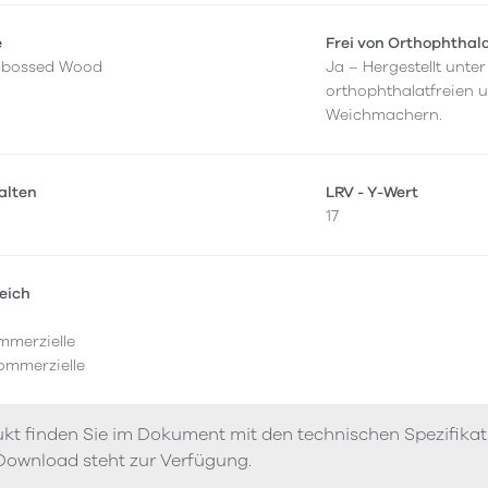
e
Frei von Orthophthal
mbossed Wood
Ja – Hergestellt unt
orthophthalatfreien 
Weichmachern.
alten
LRV - Y-Wert
17
eich
mmerzielle
ommerzielle
kt finden Sie im Dokument mit den technischen Spezifika
Download steht zur Verfügung.