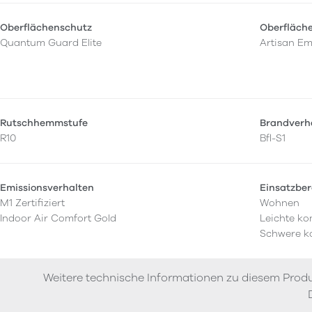
Oberflächenschutz
Oberfläch
Quantum Guard Elite
Artisan E
Rutschhemmstufe
Brandverh
R10
Bfl-S1
Emissionsverhalten
Einsatzber
M1 Zertifiziert
Wohnen
Indoor Air Comfort Gold
Leichte ko
Schwere k
Weitere technische Informationen zu diesem Produ