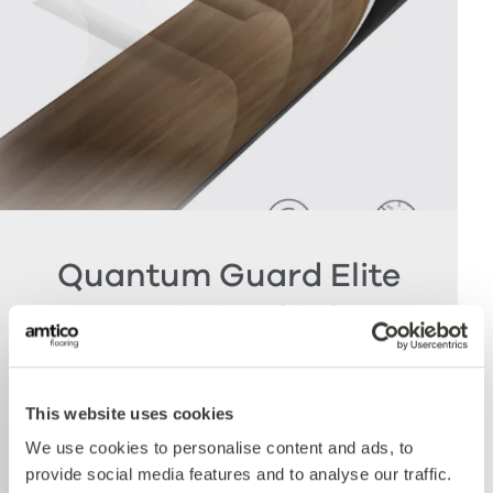
Quantum Guard Elite
Antimicrobial
Die Krönung unseres Multiple Performance
Systems ist unsere Quantum Guard
This website uses cookies
Polyurethanschicht mit antimikrobieller
We use cookies to personalise content and ads, to
Technologie. Amticos Quantum Guard ist das
provide social media features and to analyse our traffic.