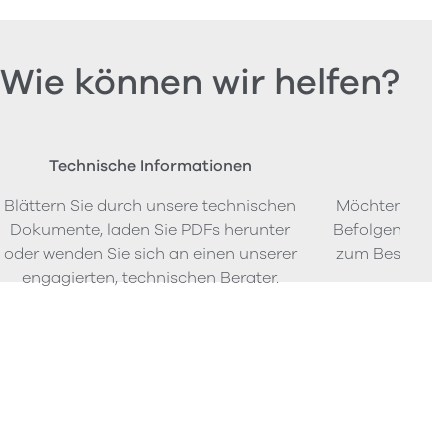
Wie können wir helfen?
Technische Informationen
Beste
Blättern Sie durch unsere technischen
Möchten Sie P
Dokumente, laden Sie PDFs herunter
Befolgen Sie u
oder wenden Sie sich an einen unserer
zum Bestellen
engagierten, technischen Berater.