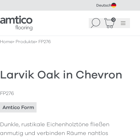
Deutsch
Amtico Flooring
0
Suchen
Warenkorb
Menü
(
0
)
Home
Produkte
FP276
Larvik Oak in Chevron
FP276
Amtico Form
Dunkle, rustikale Eichenholztöne fließen
anmutig und verbinden Räume nahtlos