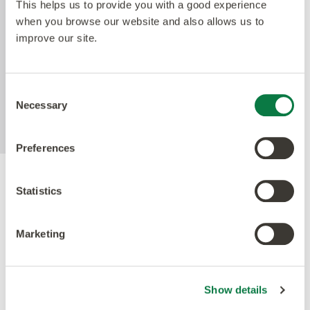
haltbarste Polyurethan auf dem Markt. Die
This helps us to provide you with a good experience
niedrigglänzende Oberfläche erleichtert die
when you browse our website and also allows us to
Reinigung unserer Böden und macht das Polieren
improve our site.
überflüssig. Die aktive antimikrobielle Technologie
bietet Sicherheit zwischen den Reinigungszyklen
und reduziert nachweislich die vorhandenen
Consent
Bakterien innerhalb von 24 Stunden um mehr als
Necessary
Selection
99%.
Preferences
Gütesiegel
Statistics
Marketing
Show details