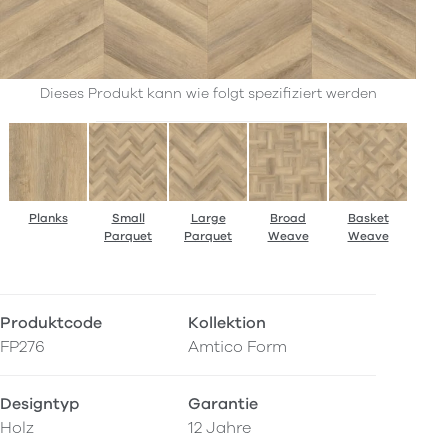
Dieses Produkt kann wie folgt spezifiziert werden
Planks
Small
Large
Broad
Basket
Parquet
Parquet
Weave
Weave
Produktcode
Kollektion
FP276
Amtico Form
Designtyp
Garantie
Holz
12 Jahre