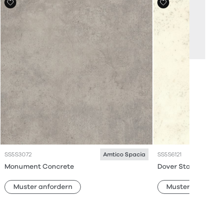
SS5S3072
SS5S6121
Amtico Spacia
Monument Concrete
Dover Stone
Muster anfordern
Muster anforde