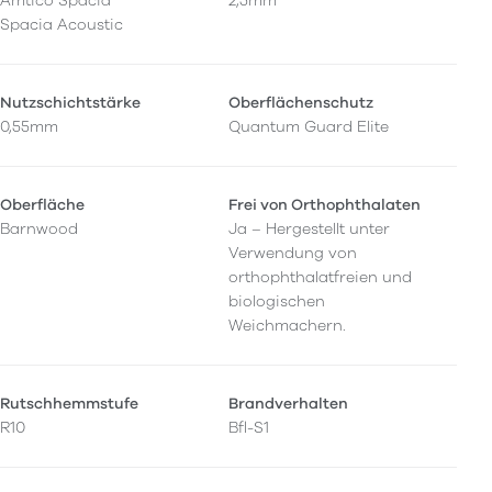
Amtico Spacia
2,5mm
Spacia Acoustic
Nutzschichtstärke
Oberflächenschutz
0,55mm
Quantum Guard Elite
Oberfläche
Frei von Orthophthalaten
Barnwood
Ja – Hergestellt unter
Verwendung von
orthophthalatfreien und
biologischen
Weichmachern.
Rutschhemmstufe
Brandverhalten
R10
Bfl-S1