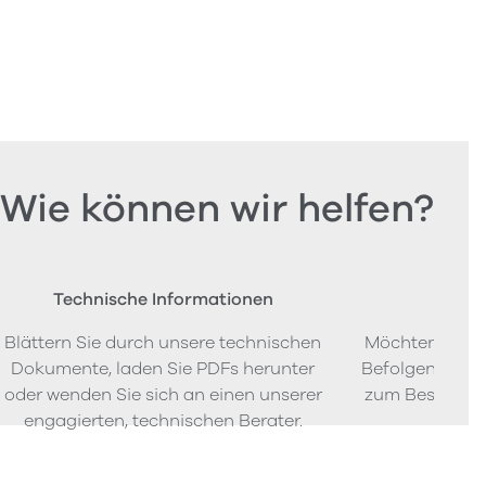
Wie können wir helfen?
Technische Informationen
Beste
Blättern Sie durch unsere technischen
Möchten Sie P
Dokumente, laden Sie PDFs herunter
Befolgen Sie u
oder wenden Sie sich an einen unserer
zum Bestellen
engagierten, technischen Berater.