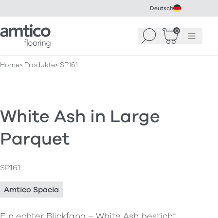
Deutsch
Amtico Flooring
0
Suchen
Warenkorb
Menü
(
0
)
Home
Produkte
SP161
White Ash in Large
Parquet
SP161
Amtico Spacia
Ein echter Blickfang – White Ash besticht