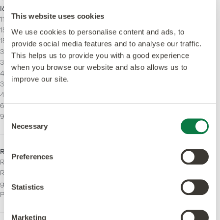
längs
Kann mit Akzentstreifen
This website uses cookies
114.3 x 914.4 mm
verlegt werden.
152,4 x 914,4 mm
We use cookies to personalise content and ads, to
152.4 x 457.2 mm
provide social media features and to analyse our traffic.
304.8 x 304.8 mm
This helps us to provide you with a good experience
304.8 x 457.2 mm
when you browse our website and also allows us to
457.2 x 457.2 mm
improve our site.
304.8 x 609.6 mm
457,2 x 914,4mm
609.6 x 914.4 mm
Consent
914,4 x 914,4 mm
Necessary
Selection
Rutschhemmstufe
Brandverhalten
Preferences
R10. Optimierte
Bfl-S1
Rutschhemmung über die
gesamte
Statistics
Produktlebensdauer.
Marketing