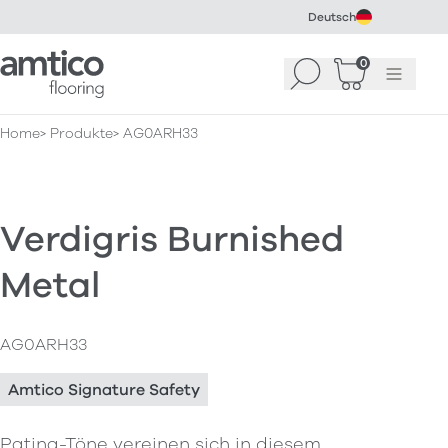
Deutsch
Amtico Flooring
0
Suchen
Warenkorb
Menü
(
0
)
Home
Produkte
AG0ARH33
Verdigris Burnished
Metal
AG0ARH33
Amtico Signature Safety
Patina-Töne vereinen sich in diesem