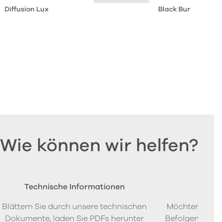
Diffusion Lux
Black Burnished M
Wie können wir helfen?
Technische Informationen
Beste
Blättern Sie durch unsere technischen
Möchten Sie P
Dokumente, laden Sie PDFs herunter
Befolgen Sie u