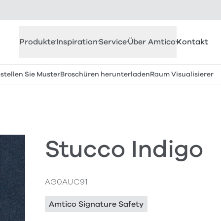
Produkte
Inspiration
Service
Über Amtico
Kontakt
stellen Sie Muster
Broschüren herunterladen
Raum Visualisierer
Stucco Indigo
AG0AUC91
Amtico Signature Safety