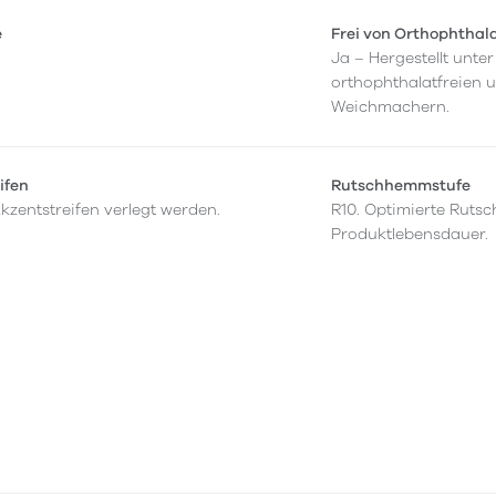
e
Frei von Orthophthal
Ja – Hergestellt unt
orthophthalatfreien 
Weichmachern.
ifen
Rutschhemmstufe
kzentstreifen verlegt werden.
R10. Optimierte Rut
Produktlebensdauer.