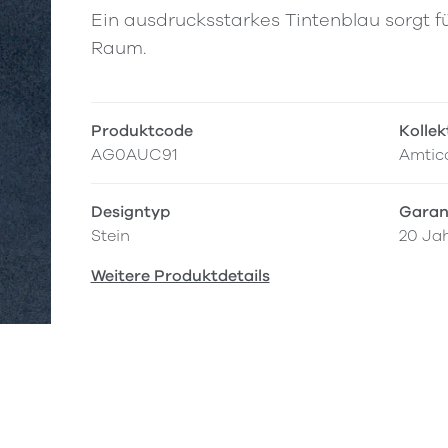
Ein ausdrucksstarkes Tintenblau sorgt fü
Raum.
Produktcode
Kollek
AG0AUC91
Amtico
Designtyp
Garan
Stein
20 Ja
Weitere Produktdetails