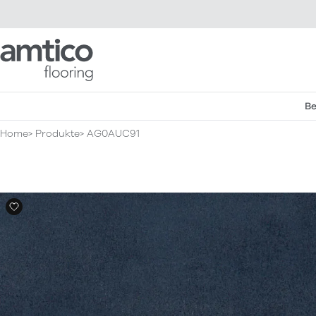
Amtico Flooring
Be
Home
Produkte
AG0AUC91