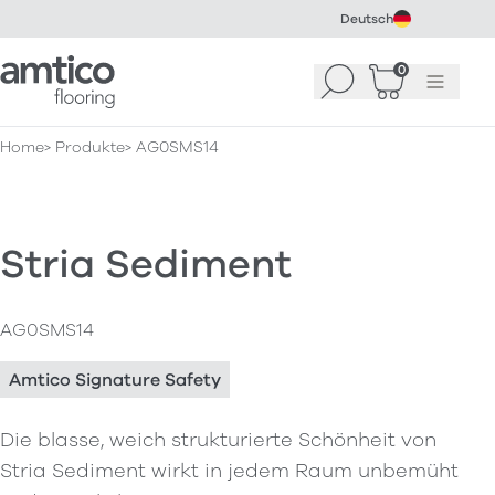
Deutsch
Amtico Flooring
0
Suchen
Warenkorb
Menü
(
0
)
Home
Produkte
AG0SMS14
Stria Sediment
AG0SMS14
Amtico Signature Safety
Die blasse, weich strukturierte Schönheit von
Stria Sediment wirkt in jedem Raum unbemüht