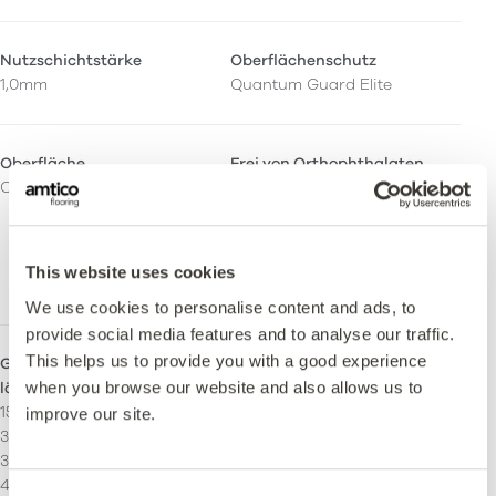
Nutzschichtstärke
Oberflächenschutz
1,0mm
Quantum Guard Elite
Oberfläche
Frei von Orthophthalaten
Ceramic
Ja – Hergestellt unter
Verwendung von
orthophthalatfreien und
biologischen
This website uses cookies
Weichmachern.
We use cookies to personalise content and ads, to
provide social media features and to analyse our traffic.
This helps us to provide you with a good experience
Größen - Maserungsverlauf
Größen - Maserungsverlauf
when you browse our website and also allows us to
längs
quer
152.4 x 457.2 mm
304,8 x 457,2 mm
improve our site.
304.8 x 304.8 mm
457,2 x 914,4 mm
304.8 x 457.2 mm
152,4 x 914,4 mm
457.2 x 457.2 mm