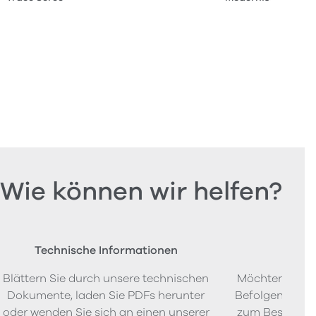
Wie können wir helfen?
Technische Informationen
Beste
Blättern Sie durch unsere technischen
Möchten Sie P
Dokumente, laden Sie PDFs herunter
Befolgen Sie u
oder wenden Sie sich an einen unserer
zum Bestellen