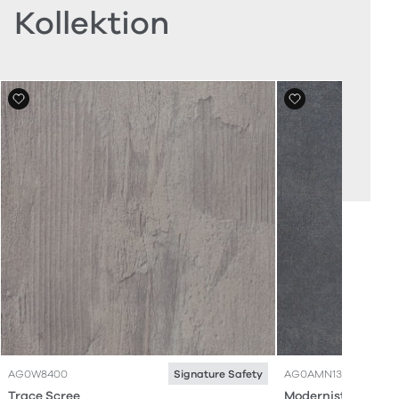
Kollektion
AG0W8400
AG0AMN13
Signature Safety
Trace Scree
Modernist Vault