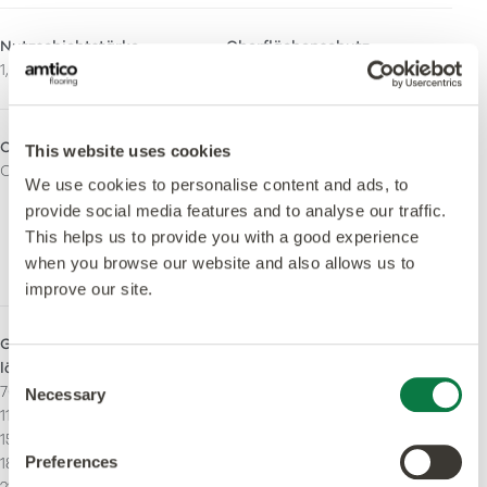
Nutzschichtstärke
Oberflächenschutz
1,0mm
Quantum Guard Elite
Oberfläche
Frei von Orthophthalaten
This website uses cookies
Ceramic
Ja – Hergestellt unter
We use cookies to personalise content and ads, to
Verwendung von
provide social media features and to analyse our traffic.
orthophthalatfreien und
This helps us to provide you with a good experience
biologischen
when you browse our website and also allows us to
Weichmachern.
improve our site.
Größen - Maserungsverlauf
Akzentstreifen
längs
Kann mit Akzentstreifen
Consent
76,2 x 914,4 mm
verlegt werden.
Necessary
Selection
114.3 x 914.4 mm
152,4 x 914,4 mm
Preferences
184.2 x 1219.2 mm