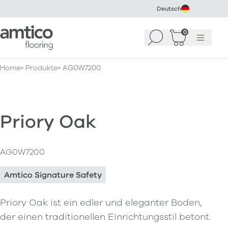
Deutsch
Amtico Flooring
0
Suchen
Warenkorb
Menü
(
0
)
Home
Produkte
AG0W7200
Priory Oak
AG0W7200
Amtico Signature Safety
Priory Oak ist ein edler und eleganter Boden,
der einen traditionellen Einrichtungsstil betont.