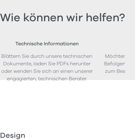
Wie können wir helfen?
Technische Informationen
Beste
Blättern Sie durch unsere technischen
Möchten Sie P
Dokumente, laden Sie PDFs herunter
Befolgen Sie u
oder wenden Sie sich an einen unserer
zum Bestellen
engagierten, technischen Berater.
Design