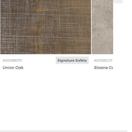
AG0W8370
AG0SSC37
Signature Safety
Union Oak
Sloane Concrete