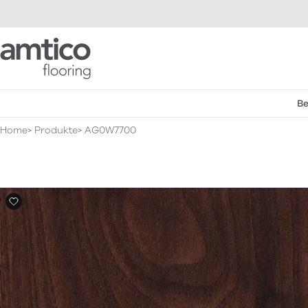
Amtico Flooring
Be
Home
Produkte
AG0W7700