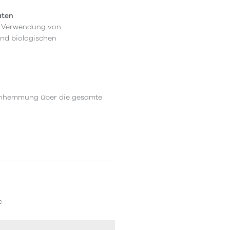
aten
er Verwendung von
und biologischen
schhemmung über die gesamte
e