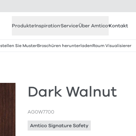
Produkte
Inspiration
Service
Über Amtico
Kontakt
stellen Sie Muster
Broschüren herunterladen
Raum Visualisierer
Dark Walnut
AG0W7700
Amtico Signature Safety