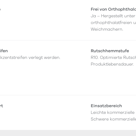
e
Frei von Orthophthal
Ja – Hergestellt unt
orthophthalatfreien 
Weichmachern.
ifen
Rutschhemmstufe
kzentstreifen verlegt werden.
R10. Optimierte Rut
Produktlebensdauer.
rt
Einsatzbereich
Leichte kommerzielle
Schwere kommerziell