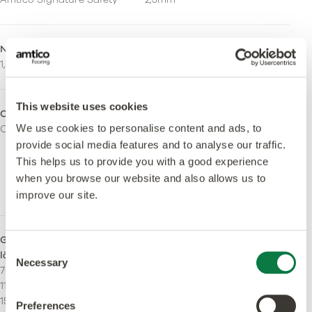
Nutzschichtstärke
Oberflächenschutz
1,0mm
Quantum Guard Elite
This website uses cookies
Oberfläche
Frei von Orthophthalaten
We use cookies to personalise content and ads, to
Ceramic
Ja – Hergestellt unter
Verwendung von
provide social media features and to analyse our traffic.
orthophthalatfreien und
This helps us to provide you with a good experience
biologischen
when you browse our website and also allows us to
Weichmachern.
improve our site.
Größen - Maserungsverlauf
Akzentstreifen
Consent
längs
Kann mit Akzentstreifen
Necessary
Selection
76,2 x 914,4 mm
verlegt werden.
114.3 x 914.4 mm
152,4 x 914,4 mm
Preferences