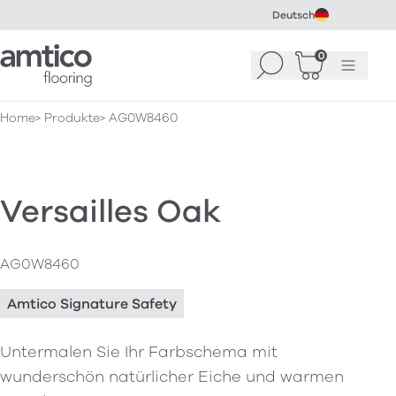
Deutsch
Amtico Flooring
0
Suchen
Warenkorb
Menü
(
0
)
Home
Produkte
AG0W8460
Versailles Oak
AG0W8460
Amtico Signature Safety
Untermalen Sie Ihr Farbschema mit
wunderschön natürlicher Eiche und warmen