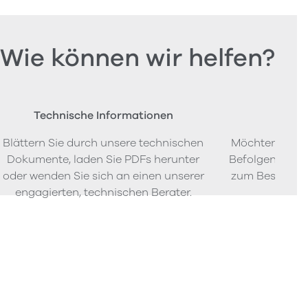
Wie können wir helfen?
Technische Informationen
Beste
Blättern Sie durch unsere technischen
Möchten Sie P
Dokumente, laden Sie PDFs herunter
Befolgen Sie u
oder wenden Sie sich an einen unserer
zum Bestellen
engagierten, technischen Berater.