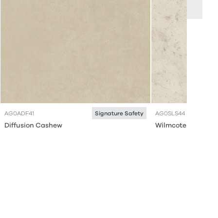
AG0ADF41
AG0SLS44
Signature Safety
Diffusion Cashew
Wilmcote Limesto