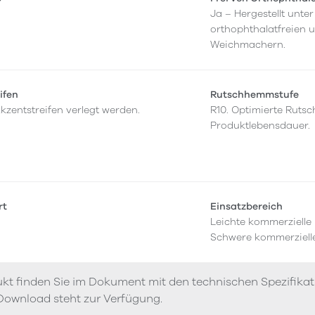
Ja – Hergestellt unt
orthophthalatfreien 
Weichmachern.
ifen
Rutschhemmstufe
kzentstreifen verlegt werden.
R10. Optimierte Rut
Produktlebensdauer.
rt
Einsatzbereich
Leichte kommerzielle
Schwere kommerziell
kt finden Sie im Dokument mit den technischen Spezifika
Download steht zur Verfügung.