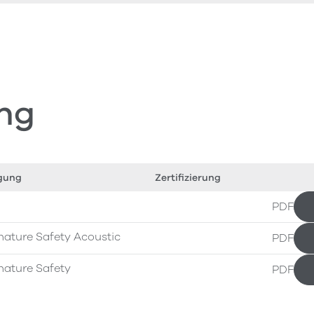
ng
gung
Zertifizierung
PDF
nature Safety Acoustic
PDF
nature Safety
PDF