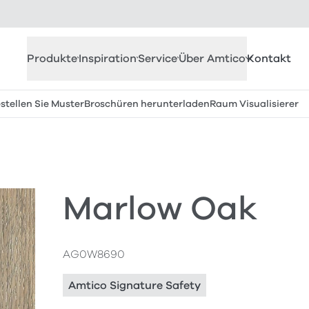
Produkte
Inspiration
Service
Über Amtico
Kontakt
stellen Sie Muster
Broschüren herunterladen
Raum Visualisierer
Marlow Oak
AG0W8690
Amtico Signature Safety