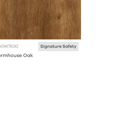
G0W7630
Signature Safety
armhouse Oak