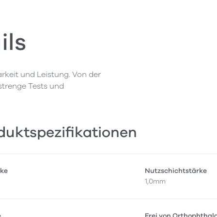
ils
rkeit und Leistung. Von der
 strenge Tests und
duktspezifikationen
ke
Nutzschichtstärke
1,0mm
e
Frei von Orthophthal