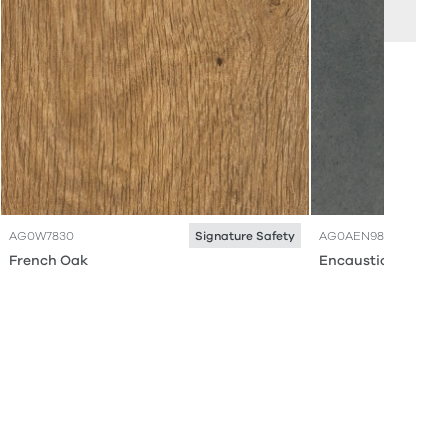
AG0W7830
AG0AEN98
Signature Safety
French Oak
Encaustic Storm