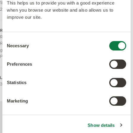
184.2 x 1219.2 mm
This helps us to provide you with a good experience
228,6 x 1219,2mm
when you browse our website and also allows us to
improve our site.
Rutschhemmstufe
Brandverhalten
R10. Optimierte
Bfl-S1
Consent
Rutschhemmung über die
Necessary
Selection
gesamte
Produktlebensdauer.
Preferences
LRV - Y-Wert
Einsatzbereich
Statistics
32
Leichte kommerzielle
Schwere kommerzielle
Marketing
Weitere technische Informationen zu
diesem Produkt finden Sie im Dokument
mit den technischen Spezifikationen, das
Show details
unten zum Download steht zur Verfügung.