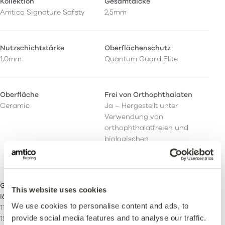
Kollektion
Gesamtdicke
Amtico Signature Safety
2,5mm
Nutzschichtstärke
Oberflächenschutz
1,0mm
Quantum Guard Elite
Oberfläche
Frei von Orthophthalaten
Ceramic
Ja – Hergestellt unter
Verwendung von
orthophthalatfreien und
biologischen
Weichmachern.
Größen - Maserungsverlauf
Akzentstreifen
This website uses cookies
längs
Kann mit Akzentstreifen
We use cookies to personalise content and ads, to
114.3 x 914.4 mm
verlegt werden.
provide social media features and to analyse our traffic.
152,4 x 914,4 mm