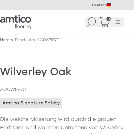
Deutsch
Amtico Flooring
0
Suchen
Warenkorb
Menü
(
0
)
Home
Produkte
AG0W8870
Wilverley Oak
AG0W8870
Amtico Signature Safety
Die weiche Maserung wird durch die grauen
Farbtöne und warmen Untertöne von Wilverley