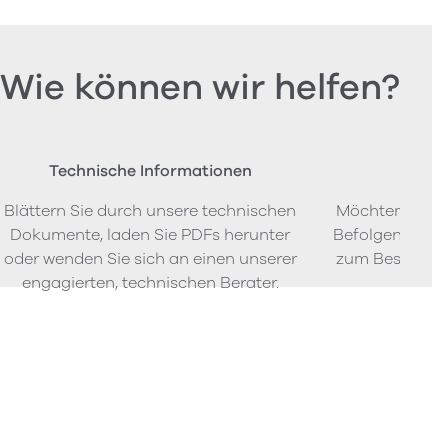
Wie können wir helfen?
Technische Informationen
Beste
Blättern Sie durch unsere technischen
Möchten Sie P
Dokumente, laden Sie PDFs herunter
Befolgen Sie u
oder wenden Sie sich an einen unserer
zum Bestellen
engagierten, technischen Berater.