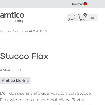
Deutsch
Amtico Flooring
0
Suchen
Warenkorb
Menü
(
0
)
Home
Produkte
AM5AUC39
Stucco Flax
AM5AUC39
Amtico Marine
Der klassische tiefblaue Farbton von Stucco
Flax wird durch eine steinähnliche Textur