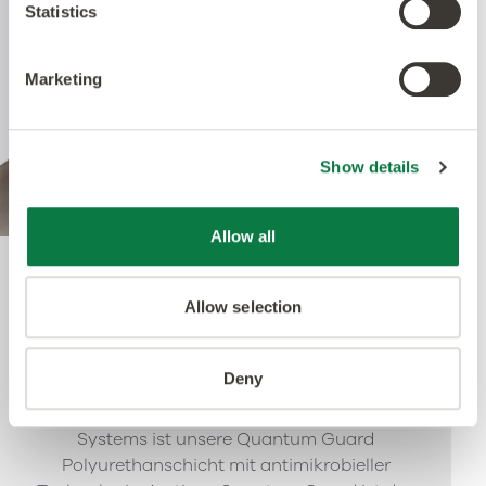
Statistics
Marketing
Show details
Allow all
Quantum Guard Elite
Allow selection
Antimicrobial
Deny
Die Krönung unseres Multiple Performance
Systems ist unsere Quantum Guard
Polyurethanschicht mit antimikrobieller