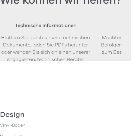
Wie können wir helfen?
Technische Informationen
Beste
Blättern Sie durch unsere technischen
Möchten Sie P
Dokumente, laden Sie PDFs herunter
Befolgen Sie u
oder wenden Sie sich an einen unserer
zum Bestellen
engagierten, technischen Berater.
Design
Vinyl-Böden