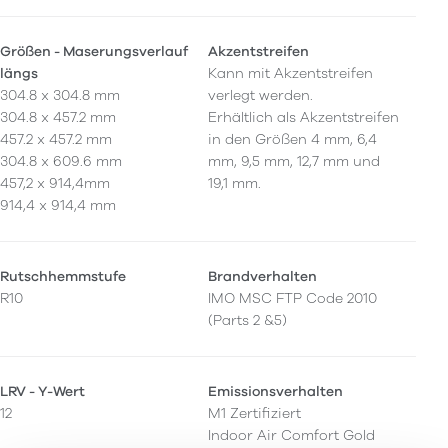
Größen - Maserungsverlauf
Akzentstreifen
längs
Kann mit Akzentstreifen
304.8 x 304.8 mm
verlegt werden.
304.8 x 457.2 mm
Erhältlich als Akzentstreifen
457.2 x 457.2 mm
in den Größen 4 mm, 6,4
304.8 x 609.6 mm
mm, 9,5 mm, 12,7 mm und
457,2 x 914,4mm
19,1 mm.
914,4 x 914,4 mm
Rutschhemmstufe
Brandverhalten
R10
IMO MSC FTP Code 2010
(Parts 2 &5)
LRV - Y-Wert
Emissionsverhalten
12
M1 Zertifiziert
Indoor Air Comfort Gold