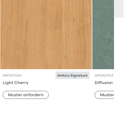
AR0W7060
AR0ADF54
Amtico Signature
Light Cherry
Diffusion Eve
Muster anfordern
Muster anforde