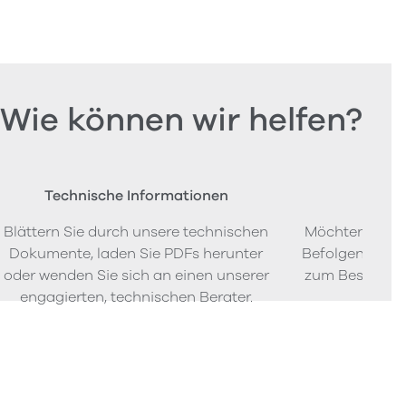
Wie können wir helfen?
Technische Informationen
Beste
Blättern Sie durch unsere technischen
Möchten Sie P
Dokumente, laden Sie PDFs herunter
Befolgen Sie u
oder wenden Sie sich an einen unserer
zum Bestellen
engagierten, technischen Berater.