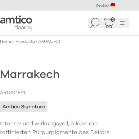
Deutsch
Amtico Flooring
0
Suchen
Warenkorb
Menü
(
0
)
Home
Produkte
AR0ACF51
Marrakech
AR0ACF51
Amtico Signature
Intensiv und wirkungsvoll, bilden die
raffinierten Purpurpigmente des Dekors