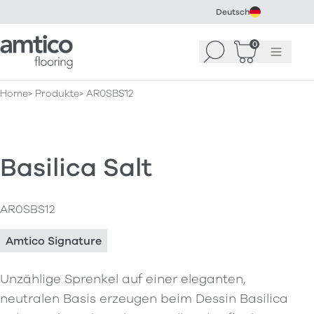
Deutsch
Amtico Flooring
0
Suchen
Warenkorb
Menü
(
0
)
Home
Produkte
AR0SBS12
Basilica Salt
AR0SBS12
Amtico Signature
Unzählige Sprenkel auf einer eleganten,
neutralen Basis erzeugen beim Dessin Basilica