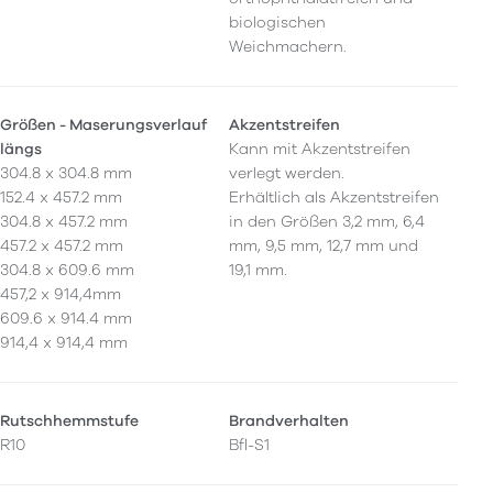
biologischen
Weichmachern.
Größen - Maserungsverlauf
Akzentstreifen
längs
Kann mit Akzentstreifen
304.8 x 304.8 mm
verlegt werden.
152.4 x 457.2 mm
Erhältlich als Akzentstreifen
304.8 x 457.2 mm
in den Größen 3,2 mm, 6,4
457.2 x 457.2 mm
mm, 9,5 mm, 12,7 mm und
304.8 x 609.6 mm
19,1 mm.
457,2 x 914,4mm
609.6 x 914.4 mm
914,4 x 914,4 mm
Rutschhemmstufe
Brandverhalten
R10
Bfl-S1