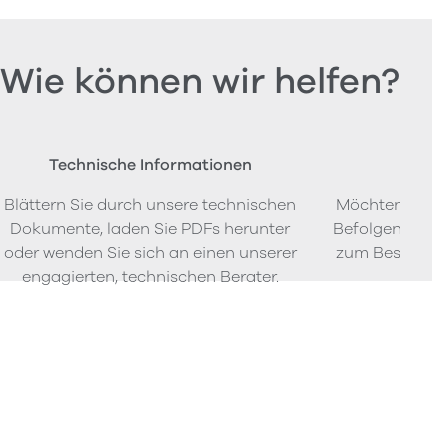
Wie können wir helfen?
Technische Informationen
Beste
Blättern Sie durch unsere technischen
Möchten Sie P
Dokumente, laden Sie PDFs herunter
Befolgen Sie u
oder wenden Sie sich an einen unserer
zum Bestellen
engagierten, technischen Berater.