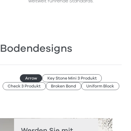
weltweit führende Standards.
Bodendesigns
Arrow
Key Stone Mini 3 Produkt
Check 3 Produkt
Broken Bond
Uniform Block
Werden Sie mit