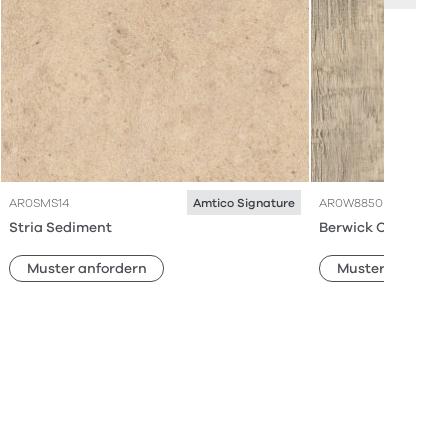
AR0SMS14
AR0W8850
Amtico Signature
Stria Sediment
Berwick Oak
Muster anfordern
Muster anforde