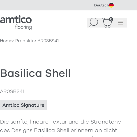
Deutsch
Amtico Flooring
0
Suchen
Warenkorb
Menü
(
0
)
Home
Produkte
AR0SBS41
Basilica Shell
AR0SBS41
Amtico Signature
Die sanfte, lineare Textur und die Strandtöne
des Designs Basilica Shell erinnern an dicht