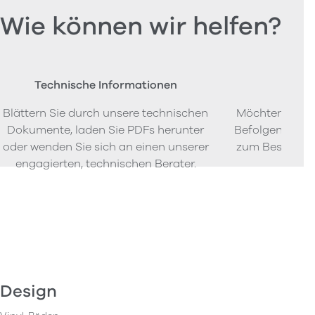
Wie können wir helfen?
Technische Informationen
Beste
Blättern Sie durch unsere technischen
Möchten Sie P
Dokumente, laden Sie PDFs herunter
Befolgen Sie u
oder wenden Sie sich an einen unserer
zum Bestellen
engagierten, technischen Berater.
Design