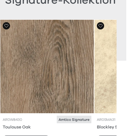
Signature-Kollektion
AR0W8430
AR0SMA31
Amtico Signature
Toulouse Oak
Blockley Stone