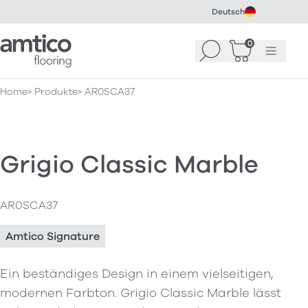
Deutsch
Amtico Flooring
0
Suchen
Warenkorb
Menü
(
0
)
Home
Produkte
AR0SCA37
Grigio Classic Marble
AR0SCA37
Amtico Signature
Ein beständiges Design in einem vielseitigen,
modernen Farbton. Grigio Classic Marble lässt