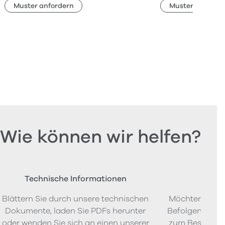
Muster anfordern
Muster anforde
Wie können wir helfen?
Technische Informationen
Beste
Blättern Sie durch unsere technischen
Möchten Sie P
Dokumente, laden Sie PDFs herunter
Befolgen Sie u
oder wenden Sie sich an einen unserer
zum Bestellen