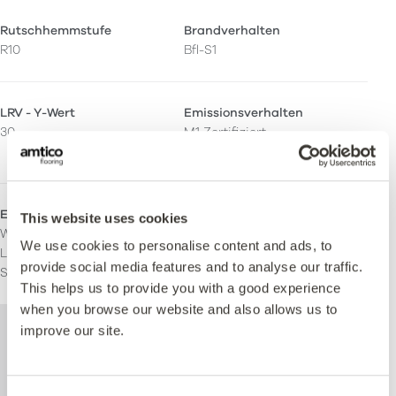
Rutschhemmstufe
Brandverhalten
R10
Bfl-S1
LRV - Y-Wert
Emissionsverhalten
30
M1 Zertifiziert
Indoor Air Comfort Gold
Einsatzbereich
This website uses cookies
Wohnen
We use cookies to personalise content and ads, to
Leichte kommerzielle
provide social media features and to analyse our traffic.
Schwere kommerzielle
This helps us to provide you with a good experience
when you browse our website and also allows us to
Weitere technische Informationen zu
improve our site.
diesem Produkt finden Sie im Dokument
mit den technischen Spezifikationen, das
unten zum Download steht zur Verfügung.