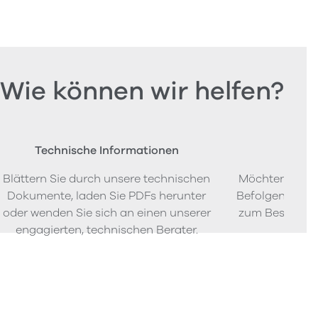
Wie können wir helfen?
Technische Informationen
Beste
Blättern Sie durch unsere technischen
Möchten Sie P
Dokumente, laden Sie PDFs herunter
Befolgen Sie u
oder wenden Sie sich an einen unserer
zum Bestellen
engagierten, technischen Berater.