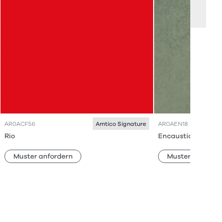
AR0ACF56
AR0AEN18
Amtico Signature
Rio
Encaustic Okra
Muster anfordern
Muster anforde