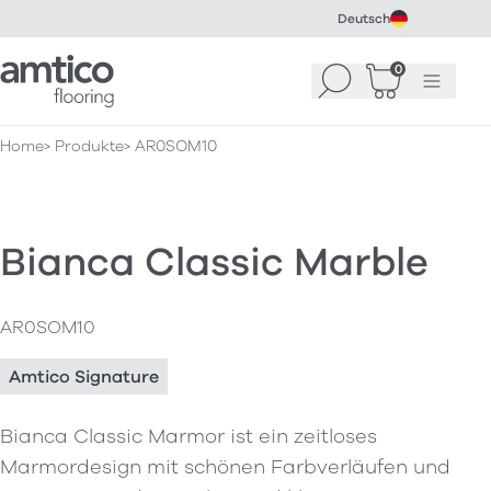
Deutsch
Amtico Flooring
0
Suchen
Warenkorb
Menü
(
0
)
Home
Produkte
AR0SOM10
Bianca Classic Marble
AR0SOM10
Amtico Signature
Bianca Classic Marmor ist ein zeitloses
Marmordesign mit schönen Farbverläufen und