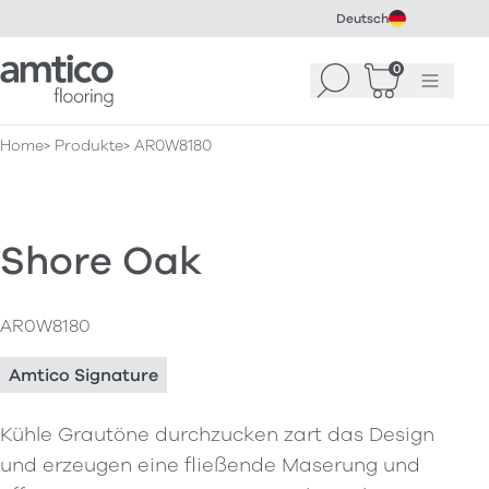
Deutsch
Amtico Flooring
0
Suchen
Warenkorb
Menü
(
0
)
Home
Produkte
AR0W8180
Shore Oak
AR0W8180
Amtico Signature
Kühle Grautöne durchzucken zart das Design
und erzeugen eine fließende Maserung und