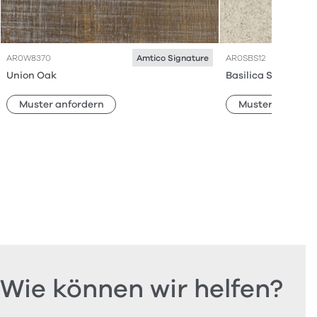
AR0W8370
AR0SBS12
Amtico Signature
Union Oak
Basilica Salt
Muster anfordern
Muster anforde
Wie können wir helfen?