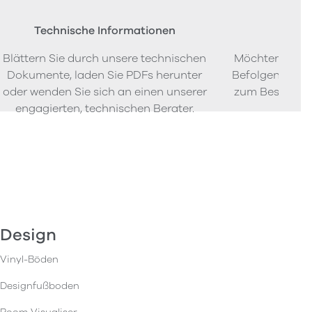
Technische Informationen
Beste
Blättern Sie durch unsere technischen
Möchten Sie P
Dokumente, laden Sie PDFs herunter
Befolgen Sie u
oder wenden Sie sich an einen unserer
zum Bestellen
engagierten, technischen Berater.
Design
Vinyl-Böden
Designfußboden