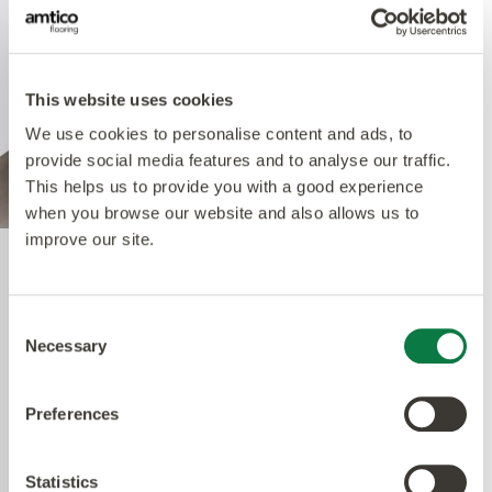
This website uses cookies
We use cookies to personalise content and ads, to
provide social media features and to analyse our traffic.
This helps us to provide you with a good experience
when you browse our website and also allows us to
improve our site.
Quantum Guard Elite
Consent
Necessary
Selection
Das krönende Merkmal unseres Multiple
Performance Systems ist unsere Polyurethan-
Preferences
Schicht aus Quantum Guard Elite. Quantum
Guard Elite ist das strapazierfähigste Polyurethan
auf dem Markt – das Material macht Polituren
Statistics