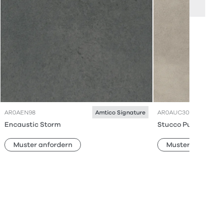
AR0AEN98
AR0AUC30
Amtico Signature
Encaustic Storm
Stucco Putty
Muster anfordern
Muster anforde