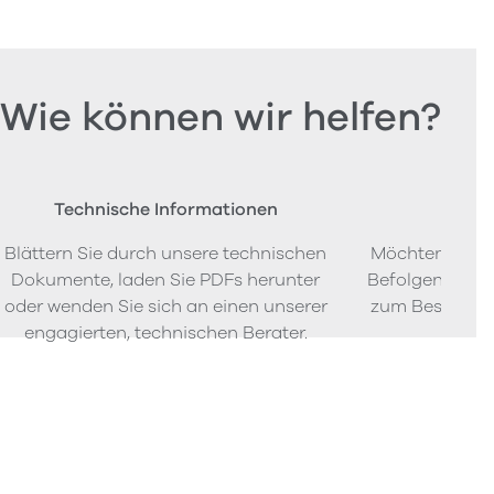
Wie können wir helfen?
Technische Informationen
Beste
Blättern Sie durch unsere technischen
Möchten Sie P
Dokumente, laden Sie PDFs herunter
Befolgen Sie u
oder wenden Sie sich an einen unserer
zum Bestellen
engagierten, technischen Berater.