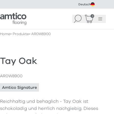
Deutsch
Amtico Flooring
0
Suchen
Warenkorb
Menü
(
0
)
Home
Produkte
AR0W8900
Tay Oak
AR0W8900
Amtico Signature
Reichhaltig und behaglich - Tay Oak ist
schokoladig und herrlich nachgiebig. Dieses