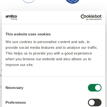
This website uses cookies
We use cookies to personalise content and ads, to
provide social media features and to analyse our traffic.
This helps us to provide you with a good experience
when you browse our website and also allows us to
Unser Anspruch ist es, Kreativität und Innovation mit
improve our site.
einem Höchstmaß an Qualität zu verbinden - Design,
Herstellung, Produkt und Service. Wir bekennen uns zu
führenden Standards und setzen uns dafür ein, das
Consent
Umweltbewusstsein in der Branche zu stärken. Unsere
Necessary
Selection
Produkte und Prozesse erfüllen oder übertreffen
weltweit führende Standards.
Preferences