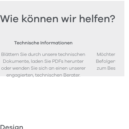
Wie können wir helfen?
Technische Informationen
Beste
Blättern Sie durch unsere technischen
Möchten Sie P
Dokumente, laden Sie PDFs herunter
Befolgen Sie u
oder wenden Sie sich an einen unserer
zum Bestellen
engagierten, technischen Berater.
Design