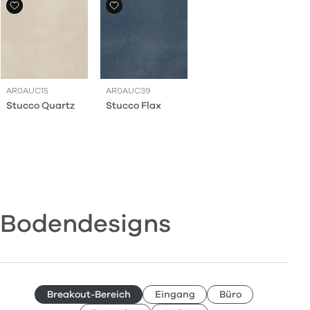
AR0AUC15
AR0AUC39
Stucco Quartz
Stucco Flax
Bodendesigns
Breakout-Bereich
Eingang
Büro