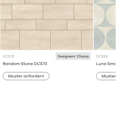
DC573
DC559
Designers' Choice
Random Stone DC573
Lune Small DC559
Muster anfordern
Muster anforde