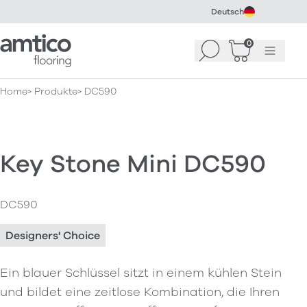
Deutsch
Amtico Flooring
0
Suchen
Warenkorb
Menü
(
0
)
Home
Produkte
DC590
Key Stone Mini DC590
DC590
Designers' Choice
Ein blauer Schlüssel sitzt in einem kühlen Stein
und bildet eine zeitlose Kombination, die Ihren