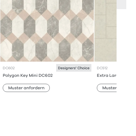
DC602
DC512
Designers' Choice
Polygon Key Mini DC602
Extra Large Flags
Muster anfordern
Muster anforde