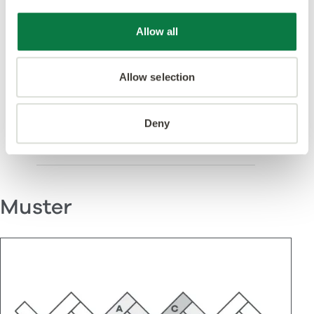
Allow all
Allow selection
In diesem Design
gezeigt
Deny
Muster