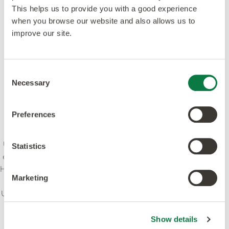
This helps us to provide you with a good experience
when you browse our website and also allows us to
improve our site.
Consent
Necessary
Selection
Preferences
Unser Anspruch ist es, Kreativität und Innovation mit
Statistics
einem Höchstmaß an Qualität zu verbinden - Design,
Herstellung, Produkt und Service. Wir bekennen uns zu
Marketing
führenden Standards und setzen uns dafür ein, das
Umweltbewusstsein in der Branche zu stärken. Unsere
Produkte und Prozesse erfüllen oder übertreffen
weltweit führende Standards.
Show details