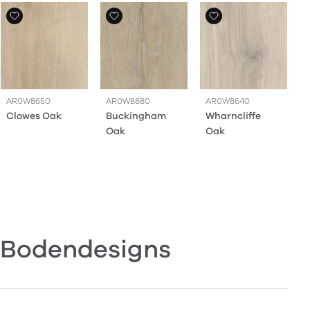
AR0W8650
AR0W8880
AR0W8640
Clowes Oak
Buckingham
Wharncliffe
Oak
Oak
Bodendesigns