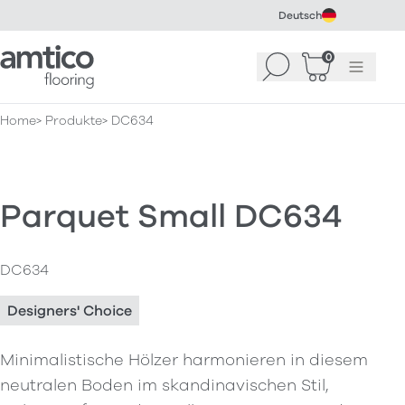
Deutsch
Amtico Flooring
0
Suchen
Warenkorb
Menü
(
0
)
Home
Produkte
DC634
Parquet Small DC634
DC634
Designers' Choice
Minimalistische Hölzer harmonieren in diesem
neutralen Boden im skandinavischen Stil,