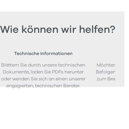
Wie können wir helfen?
Technische Informationen
Beste
Blättern Sie durch unsere technischen
Möchten Sie P
Dokumente, laden Sie PDFs herunter
Befolgen Sie u
oder wenden Sie sich an einen unserer
zum Bestellen
engagierten, technischen Berater.