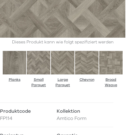
Dieses Produkt kann wie folgt spezifiziert werden
Planks
Small
Large
Chevron
Broad
Parquet
Parquet
Weave
Produktcode
Kollektion
FP114
Amtico Form