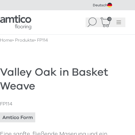
Deutsch
Amtico Flooring
0
Suchen
Warenkorb
Menü
(
0
)
Home
Produkte
FP114
Valley Oak in Basket
Weave
FP114
Amtico Form
Eine sanfte, fließende Maserung und ein