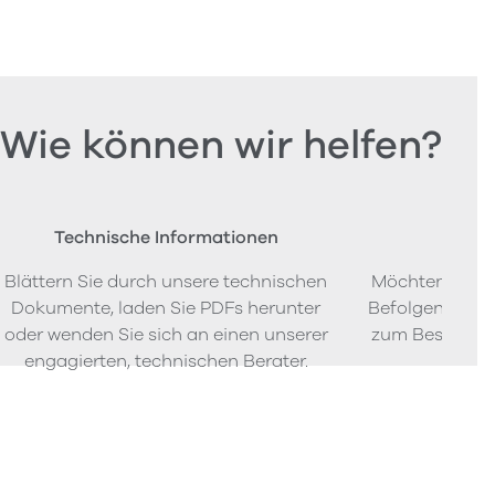
Wie können wir helfen?
Technische Informationen
Beste
Blättern Sie durch unsere technischen
Möchten Sie P
Dokumente, laden Sie PDFs herunter
Befolgen Sie u
oder wenden Sie sich an einen unserer
zum Bestellen
engagierten, technischen Berater.