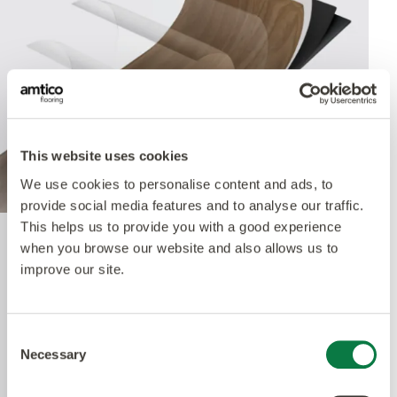
This website uses cookies
We use cookies to personalise content and ads, to
provide social media features and to analyse our traffic.
This helps us to provide you with a good experience
when you browse our website and also allows us to
Quantum Guard Elite
improve our site.
Antimicrobial
Consent
Necessary
Die Krönung unseres Multiple Performance
Selection
Systems ist unsere Quantum Guard