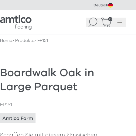
Deutsch
Amtico Flooring
0
Suchen
Warenkorb
Menü
(
0
)
Home
Produkte
FP151
Boardwalk Oak in
Large Parquet
FP151
Amtico Form
Schaffen Sie mit diesem klassischen,