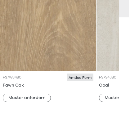
FS7W8480
FS7S4380
Amtico Form
Fawn Oak
Opal
Muster anfordern
Muster anforde