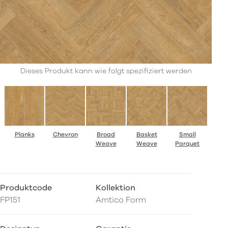
Dieses Produkt kann wie folgt spezifiziert werden
Planks
Chevron
Broad
Basket
Small
Weave
Weave
Parquet
Produktcode
Kollektion
FP151
Amtico Form