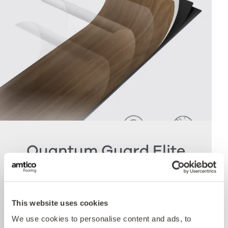
Quantum Guard Elite
Antimicrobial
Die Krönung unseres Multiple Performance
This website uses cookies
Systems ist unsere Quantum Guard
We use cookies to personalise content and ads, to
Polyurethanschicht mit antimikrobieller