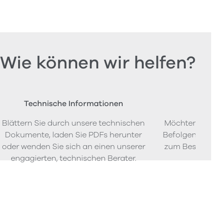
Wie können wir helfen?
Technische Informationen
Beste
Blättern Sie durch unsere technischen
Möchten Sie P
Dokumente, laden Sie PDFs herunter
Befolgen Sie u
oder wenden Sie sich an einen unserer
zum Bestellen
engagierten, technischen Berater.