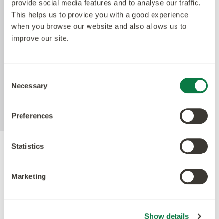
provide social media features and to analyse our traffic.
Technologie. Amticos Quantum Guard ist das
This helps us to provide you with a good experience
haltbarste Polyurethan auf dem Markt. Die
when you browse our website and also allows us to
niedrigglänzende Oberfläche erleichtert die
improve our site.
Reinigung unserer Böden und macht das Polieren
überflüssig. Die aktive antimikrobielle Technologie
bietet Sicherheit zwischen den Reinigungszyklen
Consent
und reduziert nachweislich die vorhandenen
Necessary
Selection
Bakterien innerhalb von 24 Stunden um mehr als
99%.
Preferences
Statistics
Gütesiegel
Marketing
Show details