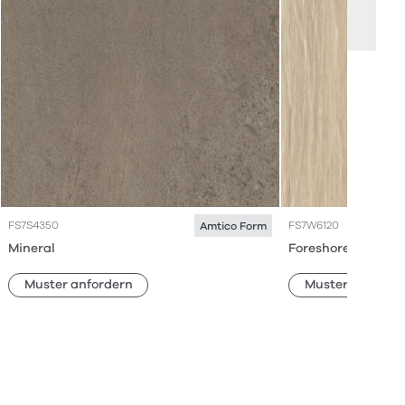
FS7S4350
FS7W6120
Amtico Form
Mineral
Foreshore Oak
Muster anfordern
Muster anforde