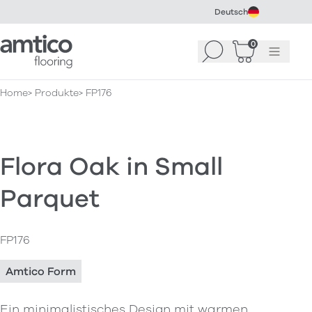
Deutsch
Amtico Flooring
0
Suchen
Warenkorb
Menü
(
0
)
Home
Produkte
FP176
Flora Oak in Small
Parquet
FP176
Amtico Form
Ein minimalistisches Design mit warmen