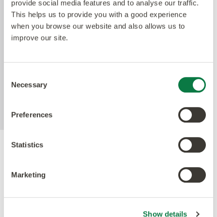
provide social media features and to analyse our traffic.
Technologie. Amticos Quantum Guard ist das
This helps us to provide you with a good experience
haltbarste Polyurethan auf dem Markt. Die
when you browse our website and also allows us to
niedrigglänzende Oberfläche erleichtert die
improve our site.
Reinigung unserer Böden und macht das Polieren
überflüssig. Die aktive antimikrobielle Technologie
bietet Sicherheit zwischen den Reinigungszyklen
Consent
und reduziert nachweislich die vorhandenen
Necessary
Selection
Bakterien innerhalb von 24 Stunden um mehr als
99%.
Preferences
Statistics
Gütesiegel
Marketing
Show details