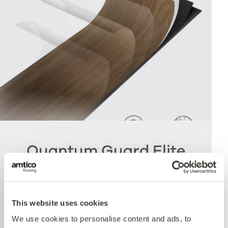
Quantum Guard Elite
Antimicrobial
Die Krönung unseres Multiple Performance
This website uses cookies
Systems ist unsere Quantum Guard
We use cookies to personalise content and ads, to
Polyurethanschicht mit antimikrobieller