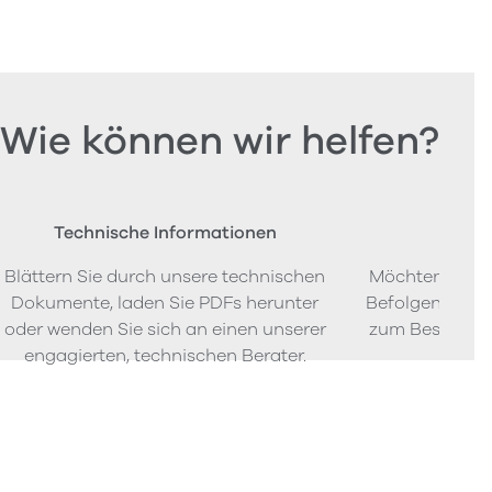
Wie können wir helfen?
Technische Informationen
Beste
Blättern Sie durch unsere technischen
Möchten Sie P
Dokumente, laden Sie PDFs herunter
Befolgen Sie u
oder wenden Sie sich an einen unserer
zum Bestellen
engagierten, technischen Berater.