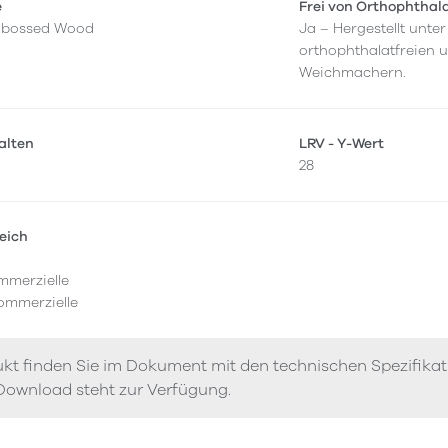
e
Frei von Orthophthal
mbossed Wood
Ja – Hergestellt unt
orthophthalatfreien 
Weichmachern.
alten
LRV - Y-Wert
28
eich
mmerzielle
ommerzielle
kt finden Sie im Dokument mit den technischen Spezifika
Download steht zur Verfügung.