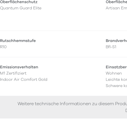
Oberflächenschutz
Oberfläch
Quantum Guard Elite
Artisan E
Rutschhemmstufe
Brandverh
R10
Bfl-S1
Emissionsverhalten
Einsatzber
M1 Zertifiziert
Wohnen
Indoor Air Comfort Gold
Leichte ko
Schwere k
Weitere technische Informationen zu diesem Produ