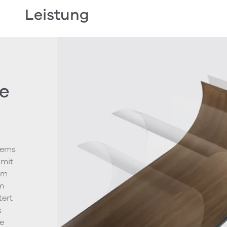
Leistung
e
tems
 mit
um
m
tert
s
le