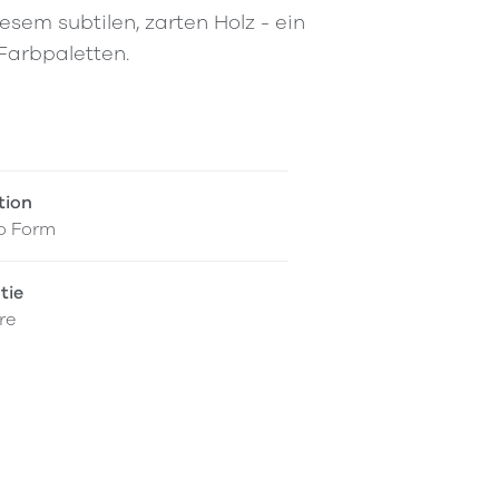
sem subtilen, zarten Holz - ein
 Farbpaletten.
tion
o Form
tie
re