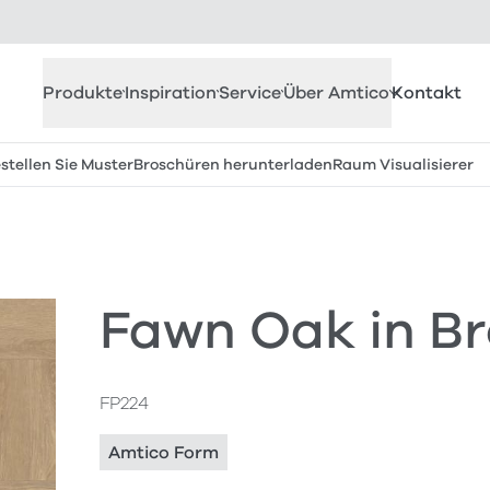
Produkte
Inspiration
Service
Über Amtico
Kontakt
stellen Sie Muster
Broschüren herunterladen
Raum Visualisierer
Fawn Oak in B
FP224
Amtico Form