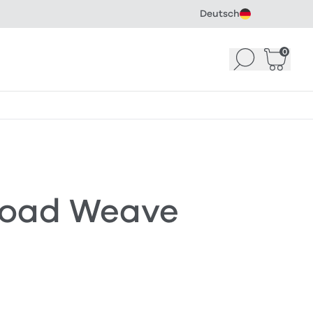
Deutsch
0
Suchen
Warenk
road Weave