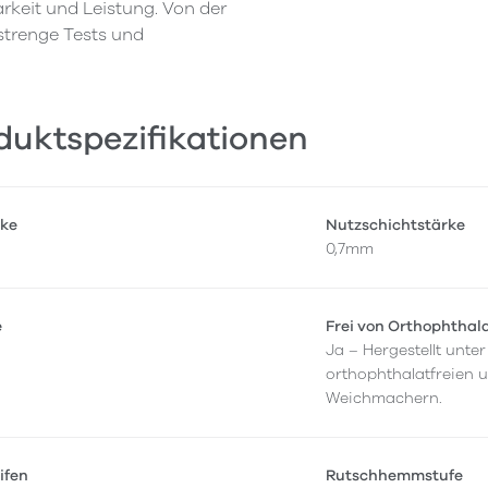
rkeit und Leistung. Von der
 strenge Tests und
duktspezifikationen
ke
Nutzschichtstärke
0,7mm
e
Frei von Orthophthal
Ja – Hergestellt unt
orthophthalatfreien 
Weichmachern.
ifen
Rutschhemmstufe