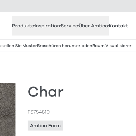
Produkte
Inspiration
Service
Über Amtico
Kontakt
stellen Sie Muster
Broschüren herunterladen
Raum Visualisierer
Char
FS7S4810
Amtico Form