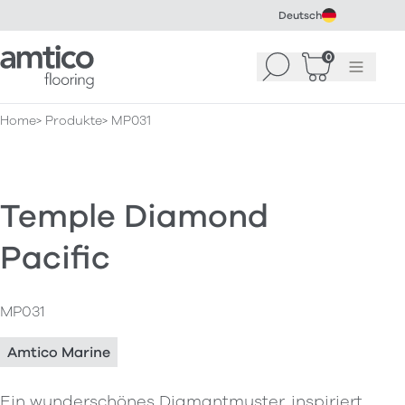
Deutsch
Amtico Flooring
0
Suchen
Warenkorb
Menü
(
0
)
Home
Produkte
MP031
Temple Diamond
Pacific
MP031
Amtico Marine
Ein wunderschönes Diamantmuster, inspiriert