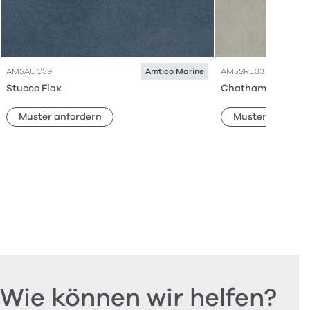
AM5AUC39
AM5SRE33
Amtico Marine
Stucco Flax
Chatham Concret
Muster anfordern
Muster anforde
Wie können wir helfen?