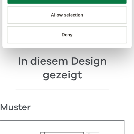
Produkte und Prozesse erfüllen oder übertreffen
weltweit führende Standards.
Allow selection
Deny
In diesem Design
gezeigt
Muster