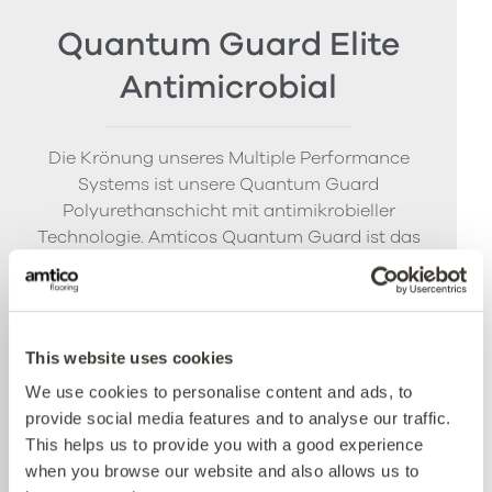
Quantum Guard Elite
Antimicrobial
Die Krönung unseres Multiple Performance
Systems ist unsere Quantum Guard
Polyurethanschicht mit antimikrobieller
Technologie. Amticos Quantum Guard ist das
haltbarste Polyurethan auf dem Markt. Die
niedrigglänzende Oberfläche erleichtert die
Reinigung unserer Böden und macht das Polieren
überflüssig. Die aktive antimikrobielle Technologie
This website uses cookies
bietet Sicherheit zwischen den Reinigungszyklen
We use cookies to personalise content and ads, to
und reduziert nachweislich die vorhandenen
provide social media features and to analyse our traffic.
Bakterien innerhalb von 24 Stunden um mehr als
This helps us to provide you with a good experience
99%.
when you browse our website and also allows us to