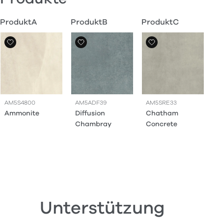
ProduktA
ProduktB
ProduktC
AM5S4800
AM5ADF39
AM5SRE33
Ammonite
Diffusion
Chatham
Chambray
Concrete
Unterstützung