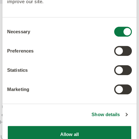
improve our site.
Gütesiegel
Consent
Necessary
Selection
Preferences
Statistics
Marketing
Unser Anspruch ist es, Kreativität und Innovation mit
einem Höchstmaß an Qualität zu verbinden - Design,
Show details
Herstellung, Produkt und Service. Wir bekennen uns zu
führenden Standards und setzen uns dafür ein, das
Allow all
Umweltbewusstsein in der Branche zu stärken. Unsere