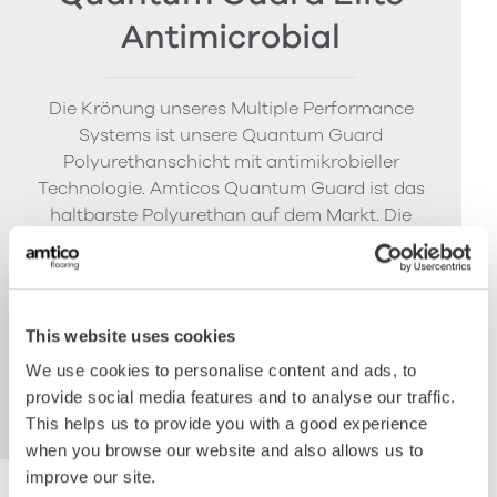
Antimicrobial
Die Krönung unseres Multiple Performance
Systems ist unsere Quantum Guard
Polyurethanschicht mit antimikrobieller
Technologie. Amticos Quantum Guard ist das
haltbarste Polyurethan auf dem Markt. Die
niedrigglänzende Oberfläche erleichtert die
Reinigung unserer Böden und macht das Polieren
überflüssig. Die aktive antimikrobielle Technologie
bietet Sicherheit zwischen den Reinigungszyklen
This website uses cookies
und reduziert nachweislich die vorhandenen
We use cookies to personalise content and ads, to
Bakterien innerhalb von 24 Stunden um mehr als
provide social media features and to analyse our traffic.
99%.
This helps us to provide you with a good experience
when you browse our website and also allows us to
improve our site.