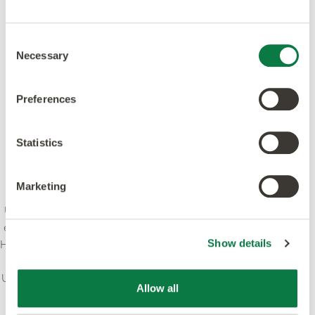
Gütesiegel
Consent
Necessary
Selection
Preferences
Statistics
Marketing
Unser Anspruch ist es, Kreativität und Innovation mit
einem Höchstmaß an Qualität zu verbinden - Design,
Herstellung, Produkt und Service. Wir bekennen uns zu
Show details
führenden Standards und setzen uns dafür ein, das
Umweltbewusstsein in der Branche zu stärken. Unsere
Allow all
Produkte und Prozesse erfüllen oder übertreffen
weltweit führende Standards.