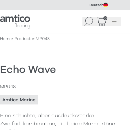
Deutsch
Amtico Flooring
0
Suchen
Warenkorb
Menü
(
0
)
Home
Produkte
MP048
Echo Wave
MP048
Amtico Marine
Eine schlichte, aber ausdrucksstarke
Zweifarbkombination, die beide Marmortöne