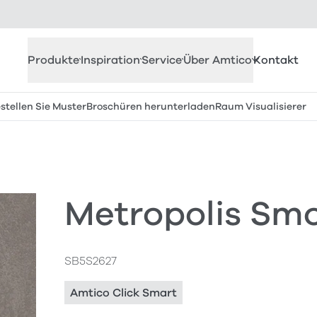
Produkte
Inspiration
Service
Über Amtico
Kontakt
stellen Sie Muster
Broschüren herunterladen
Raum Visualisierer
Metropolis Sm
SB5S2627
Amtico Click Smart