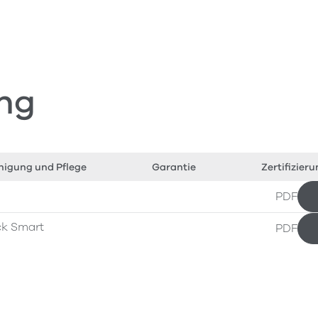
ng
nigung und Pflege
Garantie
Zertifizier
PDF
ck Smart
PDF