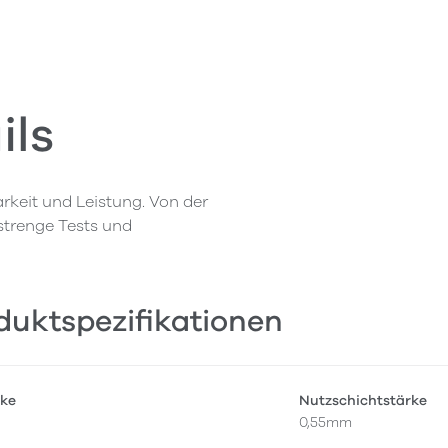
ils
rkeit und Leistung. Von der
 strenge Tests und
duktspezifikationen
ke
Nutzschichtstärke
0,55mm