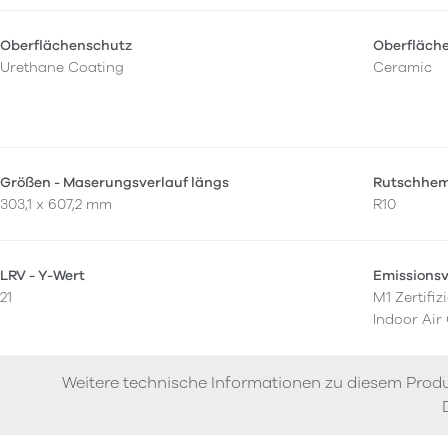
Oberflächenschutz
Oberfläch
Urethane Coating
Ceramic
Größen - Maserungsverlauf längs
Rutschhe
303,1 x 607,2 mm
R10
LRV - Y-Wert
Emissions
21
M1 Zertifizi
Indoor Air
Weitere technische Informationen zu diesem Produ