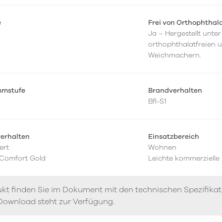
e
Frei von Orthophthal
Ja – Hergestellt unt
orthophthalatfreien 
Weichmachern.
mmstufe
Brandverhalten
Bfl-S1
verhalten
Einsatzbereich
ert
Wohnen
 Comfort Gold
Leichte kommerzielle
kt finden Sie im Dokument mit den technischen Spezifika
Download steht zur Verfügung.