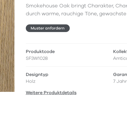
Smokehouse Oak bringt Charakter, Char
durch warme, rauchige Töne, gewachste 
Muster anfordern
Produktcode
Kollek
SF3W1028
Amtico
Designtyp
Garan
Holz
7 Jahr
Weitere Produktdetails