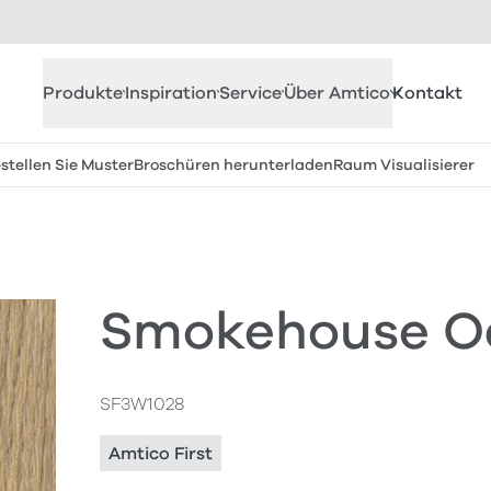
Produkte
Inspiration
Service
Über Amtico
Kontakt
stellen Sie Muster
Broschüren herunterladen
Raum Visualisierer
Smokehouse O
SF3W1028
Amtico First