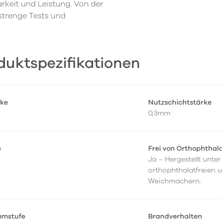
rkeit und Leistung. Von der
 strenge Tests und
duktspezifikationen
ke
Nutzschichtstärke
0,3mm
e
Frei von Orthophthal
Ja – Hergestellt unt
orthophthalatfreien 
Weichmachern.
mmstufe
Brandverhalten