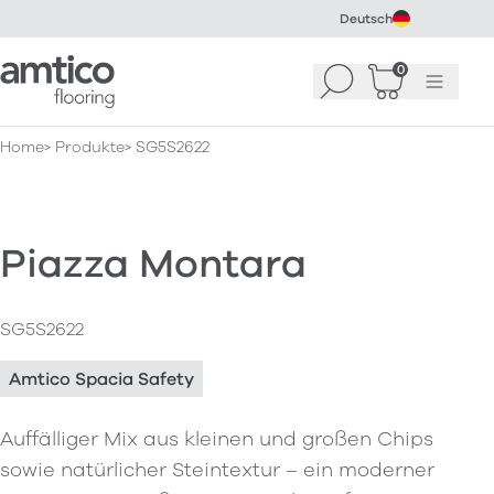
Deutsch
Amtico Flooring
0
Suchen
Warenkorb
Menü
(
0
)
Home
Produkte
SG5S2622
Piazza Montara
SG5S2622
Amtico Spacia Safety
Auffälliger Mix aus kleinen und großen Chips
sowie natürlicher Steintextur – ein moderner