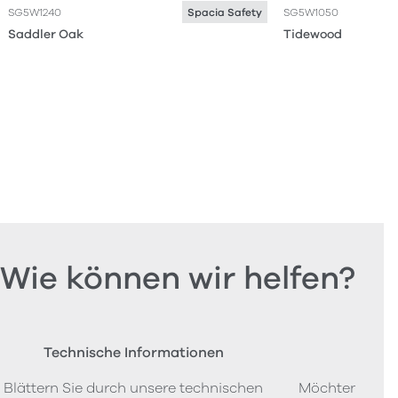
SG5W1240
SG5W1050
Spacia Safety
Saddler Oak
Tidewood Oak
Wie können wir helfen?
Technische Informationen
Beste
Blättern Sie durch unsere technischen
Möchten Sie P