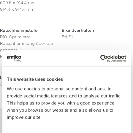
609.6 x 914.4 mm
914,4 x 914,4 mm
Rutschhemmstufe
Brandverhalten
R10. Optimierte
Bfl-S1
Rutschhemmung über die
gesamte
Produktlebensdauer.
LRV - Y-Wert
Einsatzbereich
This website uses cookies
39
Wohnen
We use cookies to personalise content and ads, to
Leichte kommerzielle
provide social media features and to analyse our traffic.
Schwere kommerzielle
This helps us to provide you with a good experience
when you browse our website and also allows us to
Weitere technische Informationen zu
improve our site.
diesem Produkt finden Sie im Dokument
mit den technischen Spezifikationen, das