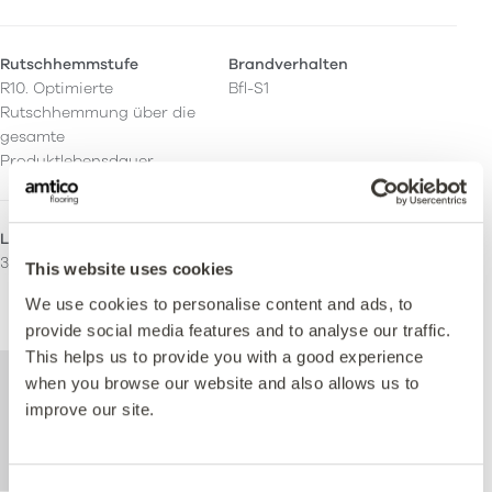
Rutschhemmstufe
Brandverhalten
R10. Optimierte
Bfl-S1
Rutschhemmung über die
gesamte
Produktlebensdauer.
LRV - Y-Wert
Einsatzbereich
37
Wohnen
This website uses cookies
Leichte kommerzielle
We use cookies to personalise content and ads, to
Schwere kommerzielle
provide social media features and to analyse our traffic.
This helps us to provide you with a good experience
Weitere technische Informationen zu
when you browse our website and also allows us to
diesem Produkt finden Sie im Dokument
improve our site.
mit den technischen Spezifikationen, das
unten zum Download steht zur Verfügung.