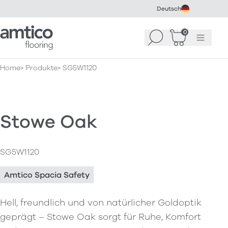
Deutsch
Amtico Flooring
0
Suchen
Warenkorb
Menü
(
0
)
Home
Produkte
SG5W1120
Stowe Oak
SG5W1120
Amtico Spacia Safety
Hell, freundlich und von natürlicher Goldoptik
geprägt – Stowe Oak sorgt für Ruhe, Komfort