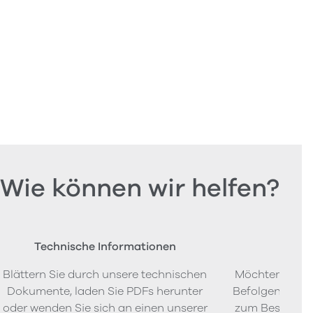
Wie können wir helfen?
Technische Informationen
Beste
Blättern Sie durch unsere technischen
Möchten Sie P
Dokumente, laden Sie PDFs herunter
Befolgen Sie u
oder wenden Sie sich an einen unserer
zum Bestellen