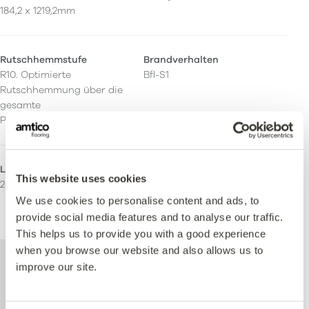
184,2 x 1219,2mm
Rutschhemmstufe
Brandverhalten
R10. Optimierte
Bfl-S1
Rutschhemmung über die
gesamte
Produktlebensdauer.
LRV - Y-Wert
Einsatzbereich
This website uses cookies
26
Wohnen
Leichte kommerzielle
We use cookies to personalise content and ads, to
Schwere kommerzielle
provide social media features and to analyse our traffic.
This helps us to provide you with a good experience
when you browse our website and also allows us to
Weitere technische Informationen zu
improve our site.
diesem Produkt finden Sie im Dokument
mit den technischen Spezifikationen, das
unten zum Download steht zur Verfügung.