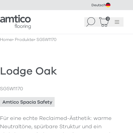
Deutsch
Amtico Flooring
0
Suchen
Warenkorb
Menü
(
0
)
Home
Produkte
SG5W1170
Lodge Oak
SG5W1170
Amtico Spacia Safety
Für eine echte Reclaimed-Ästhetik: warme
Neutraltöne, spürbare Struktur und ein