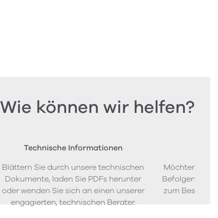
Wie können wir helfen?
Technische Informationen
Beste
Blättern Sie durch unsere technischen
Möchten Sie P
Dokumente, laden Sie PDFs herunter
Befolgen Sie u
oder wenden Sie sich an einen unserer
zum Bestellen
engagierten, technischen Berater.