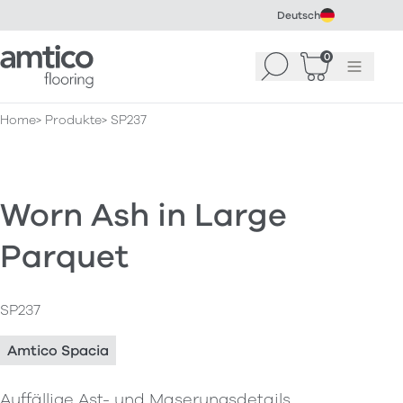
Deutsch
Amtico Flooring
0
Suchen
Warenkorb
Menü
(
0
)
Home
Produkte
SP237
Worn Ash in Large
Parquet
SP237
Amtico Spacia
Auffällige Ast- und Maserungsdetails