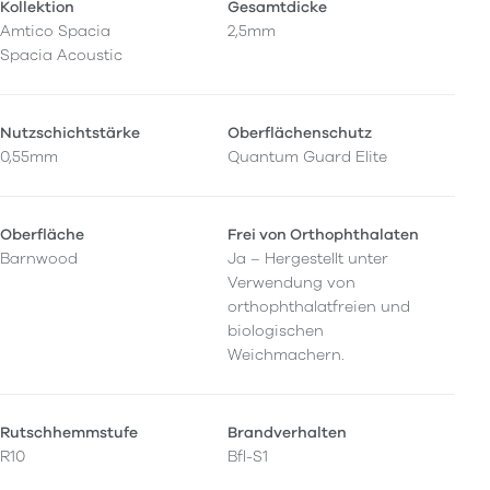
Kollektion
Gesamtdicke
Amtico Spacia
2,5mm
Spacia Acoustic
Nutzschichtstärke
Oberflächenschutz
0,55mm
Quantum Guard Elite
Oberfläche
Frei von Orthophthalaten
Barnwood
Ja – Hergestellt unter
Verwendung von
orthophthalatfreien und
biologischen
Weichmachern.
Rutschhemmstufe
Brandverhalten
R10
Bfl-S1