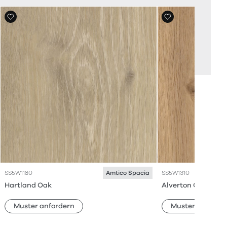
SS5W1180
SS5W1310
Amtico Spacia
Hartland Oak
Alverton Oak
Muster anfordern
Muster anforde