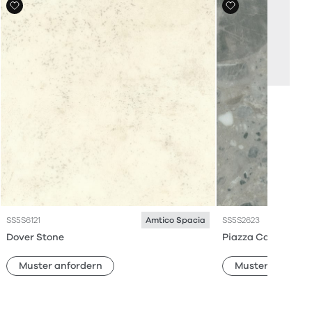
SS5S6121
SS5S2623
Amtico Spacia
Dover Stone
Piazza Caldera
Muster anfordern
Muster anforde