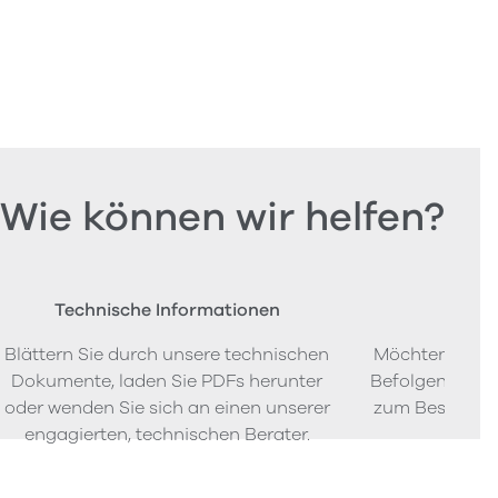
Wie können wir helfen?
Technische Informationen
Beste
Blättern Sie durch unsere technischen
Möchten Sie P
Dokumente, laden Sie PDFs herunter
Befolgen Sie u
oder wenden Sie sich an einen unserer
zum Bestellen
engagierten, technischen Berater.