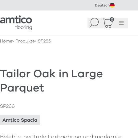
Deutsch
Amtico Flooring
0
Suchen
Warenkorb
Menü
(
0
)
Home
Produkte
SP266
Tailor Oak in Large
Parquet
SP266
Amtico Spacia
Belebte, neutrale Farbgebung und markante