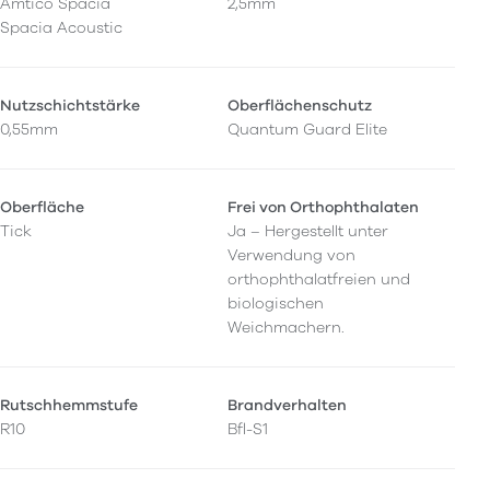
Amtico Spacia
2,5mm
Spacia Acoustic
Nutzschichtstärke
Oberflächenschutz
0,55mm
Quantum Guard Elite
Oberfläche
Frei von Orthophthalaten
Tick
Ja – Hergestellt unter
Verwendung von
orthophthalatfreien und
biologischen
Weichmachern.
Rutschhemmstufe
Brandverhalten
R10
Bfl-S1