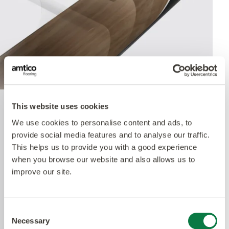
This website uses cookies
Quantum Guard
We use cookies to personalise content and ads, to
provide social media features and to analyse our traffic.
This helps us to provide you with a good experience
The crowning feature of our Multiple Performance
when you browse our website and also allows us to
System is our Quantum Guard urethane layer.
improve our site.
Amtico’s Quantum Guard is the most durable
urethane on the market. The low-gloss finish also
enhances the realism of our natural-looking
Consent
products whilst making them easier to clean and
Necessary
Selection
eliminating the need for polish.