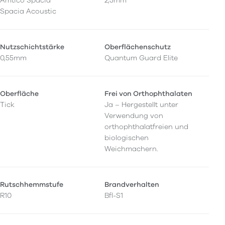
Amtico Spacia
2,5mm
Spacia Acoustic
Nutzschichtstärke
Oberflächenschutz
0,55mm
Quantum Guard Elite
Oberfläche
Frei von Orthophthalaten
Tick
Ja – Hergestellt unter
Verwendung von
orthophthalatfreien und
biologischen
Weichmachern.
Rutschhemmstufe
Brandverhalten
R10
Bfl-S1