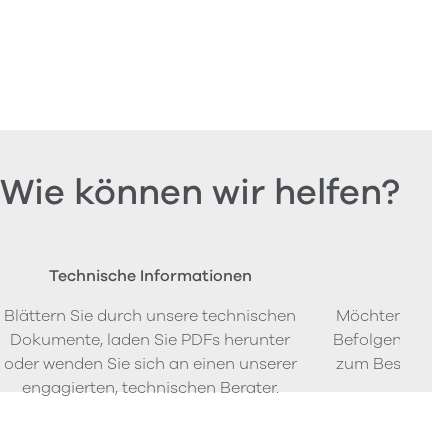
Wie können wir helfen?
Technische Informationen
Beste
Blättern Sie durch unsere technischen
Möchten Sie P
Dokumente, laden Sie PDFs herunter
Befolgen Sie u
oder wenden Sie sich an einen unserer
zum Bestellen
engagierten, technischen Berater.