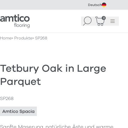
Deutsch
Amtico Flooring
0
Suchen
Warenkorb
Menü
(
0
)
Home
Produkte
SP268
Tetbury Oak in Large
Parquet
SP268
Amtico Spacia
Sanfte Maserung, natürliche Äste und warme