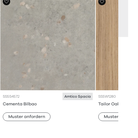
SS5S4572
SS5W1280
Amtico Spacia
Cementa Bilbao
Tailor Oak
Muster anfordern
Muster anforde