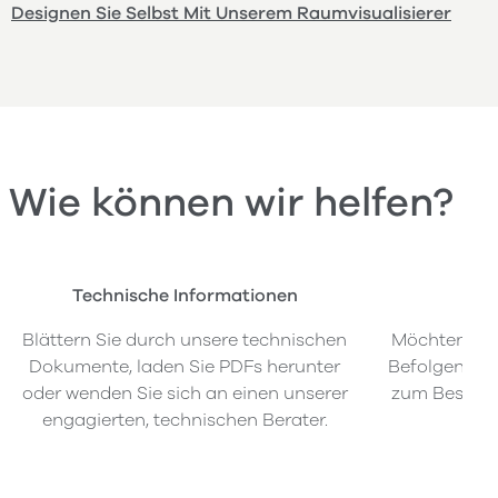
Designen Sie Selbst Mit Unserem Raumvisualisierer
Wie können wir helfen?
Technische Informationen
Bes
Blättern Sie durch unsere technischen
Möchten Sie
Dokumente, laden Sie PDFs herunter
Befolgen Sie
oder wenden Sie sich an einen unserer
zum Bestell
engagierten, technischen Berater.