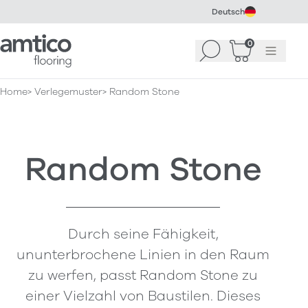
Deutsch
Amtico Flooring
0
Suchen
Warenkorb
Menü
(
0
)
Home
Verlegemuster
Random Stone
Random Stone
Durch seine Fähigkeit,
ununterbrochene Linien in den Raum
zu werfen, passt Random Stone zu
einer Vielzahl von Baustilen. Dieses