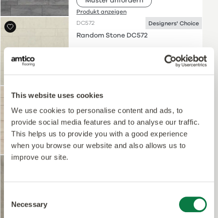
Muster anfordern
Produkt anzeigen
DC572
Designers' Choice
Random Stone DC572
Muster anfordern
Produkt anzeigen
DC573
Designers' Choice
This website uses cookies
Random Stone DC573
We use cookies to personalise content and ads, to
provide social media features and to analyse our traffic.
This helps us to provide you with a good experience
Muster anfordern
when you browse our website and also allows us to
Produkt anzeigen
improve our site.
DC574
Designers' Choice
Random Stone DC574
Consent
Necessary
Selection
Muster anfordern